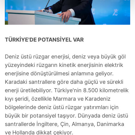
kalemimiz olduğunu sizlere hatırlatmak isteriz.
Her halükârda, kullanıcılar, bu çerezlere izin vermedikleri
takdirde, kullanıcılara hedefli reklamlar
gösterilmeyecektir."
TÜRKİYE'DE POTANSİYEL VAR
Sizlere daha iyi bir hizmet sunabilmek için İnternet
Sitemizde kendimize ve üçüncü kişilere ait çerezler
Deniz üstü rüzgar enerjisi, deniz veya büyük göl
kullanılmaktadır. Bu çerezler vasıtasıyla çeşitli kişisel
yüzeyindeki rüzgarın kinetik enerjisinin elektrik
verileriniz işlenmekte olup gerekli olan çerezler bilgi
enerjisine dönüştürülmesi anlamına geliyor.
toplumu hizmetlerinin sunulması amacıyla
Karadaki santrallere göre daha güçlü ve sürekli
kullanılmaktadır. Diğer çerezler, sitemizin daha işlevsel
kılınması ve kişiselleştirilmesi ve sizlere yönelik
enerji üretilebiliyor. Türkiye'nin 8.500 kilometrelik
reklam/pazarlama faaliyetlerinin yapılması, amaçlarıyla
kıyı şeridi, özellikle Marmara ve Karadeniz
sınırlı olarak açık rızanız dahilinde kullanılacaktır.
bölgelerinde deniz üstü rüzgar yatırımları için
büyük bir potansiyel taşıyor. Dünyada deniz üstü
Çerezlere ilişkin tercihlerinizi aşağıda yer alan panel
santrallerde İngiltere, Çin, Almanya, Danimarka
vasıtasıyla belirleyebilirsiniz. Çerezlere ilişkin detaylı bilgi
ve Hollanda dikkat çekiyor.
için Ayarlar butonuna tıklayabilir,
Çerez Bilgilendirme