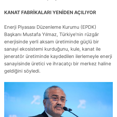
Metnimizi
ziyaret edebilirsiniz.
KANAT
FABRİKALARI
YENİDEN AÇILIYOR
6698 sayılı Kişisel Verilerin Korunması Kanunu uyarınca
hazırlanmış Aydınlatma Metnimizi okumak ve sitemizde
Enerji Piyasası Düzenleme Kurumu (EPDK)
ilgili mevzuata uygun olarak kullanılan çerezlerle ilgili bilgi
Başkanı Mustafa Yılmaz, Türkiye'nin rüzgâr
almak için lütfen
tıklayınız
.
enerjisinde yerli aksam üretiminde güçlü bir
sanayi ekosistemi kurduğunu, kule, kanat ile
jeneratör üretiminde kaydedilen ilerlemeyle enerji
sanayisinde üretici ve ihracatçı bir merkez haline
geldiğini söyledi.