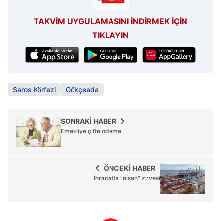
TAKVİM UYGULAMASINI İNDİRMEK İÇİN
TIKLAYIN
Saros Körfezi
Gökçeada
SONRAKİ HABER
Emekliye çifte ödeme
ÖNCEKİ HABER
İhracatta "nisan" zirvesi