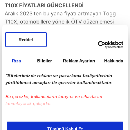
T10X FİYATLARI GÜNCELLENDİ
Aralık 2023'ten bu yana fiyatı artmayan Togg
T10X, otomobillere yönelik ÖTV düzenlemesi
sonrası yeni fiyatıyla satışa sunuluyor. Buna göre
T10X V1 standart menzil 1 milyon 862 bin, V1
Reddet
uzun menzil 2 milyon 172 bin ve V2 uzun menzil
2 milyon 363 bin lira başlangıç fiyatıyla
Rıza
Bilgiler
Reklam Ayarları
Hakkında
kullanıcılarla buluşuyor.
"Sitelerimizde reklam ve pazarlama faaliyetlerinin
TOGG
yürütülmesi amaçları ile çerezler kullanılmaktadır.
SONRAKİ HABER
Bu çerezler, kullanıcıların tarayıcı ve cihazlarını
Temmuz'da rekor geldi
tanımlayarak çalışırlar.
Bu çerezlere izin vermeniz halinde sizlere özel
ÖNCEKİ HABER
kişiselleştirilmiş reklamlar sunabilir, sayfalarımızda sizlere
"Plastik poşet yok" diyen marketlere şok!
Tümünü Kabul Et