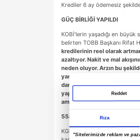
Krediler 6 ay ödemesiz şekild
GÜÇ BİRLİĞİ YAPILDI
KOBİ'lerin yaşadığı en büyük 
belirten TOBB Başkanı Rifat Hi
kredilerinin reel olarak artm
azaltıyor. Nakit ve mal akış
neden oluyor. Arzın bu şekil
yansıyor. Buradaki sıkıntılar
damarı KOBİ'lere destek olma
yaptık. KOBİ'lere uygun koşu
Reddet
amacıyla, yeni bir TOBB Nefes
558 BİN FİRMAYA KEFİL OL
Rıza
KGF Yönetim Kurulu Başkanı 
"Sitelerimizde reklam ve paza
kadar 1.5 trilyon liralık krediy