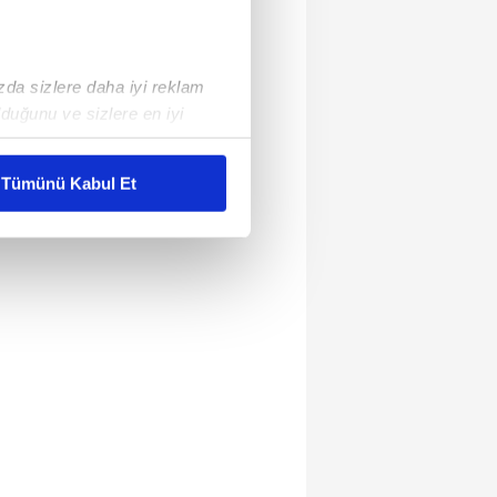
ızda sizlere daha iyi reklam
duğunu ve sizlere en iyi
liyetlerimizi karşılamak
Tümünü Kabul Et
ar gösterilmeyecektir."
çerezler kullanılmaktadır. Bu
u hizmetlerinin sunulması
i ve sizlere yönelik
nılacaktır.
kin detaylı bilgi için Ayarlar
ak ve sitemizde ilgili