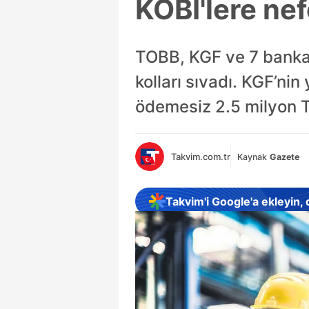
KOBİ'lere nef
TOBB, KGF ve 7 banka,
kolları sıvadı. KGF’ni
ödemesiz 2.5 milyon 
Takvim.com.tr
Kaynak
Gazete
Takvim'i Google'a ekleyin,