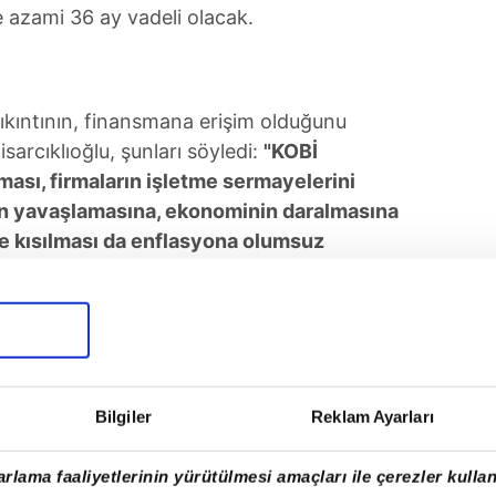
e azami 36 ay vadeli olacak.
sıkıntının, finansmana erişim olduğunu
sarcıklıoğlu, şunları söyledi:
"KOBİ
aması, firmaların işletme sermayelerini
ının yavaşlamasına, ekonominin daralmasına
de kısılması da enflasyona olumsuz
ı hafifletmek ve ülkemiz ekonomisinin can
k üzere TOBB, KGF ve bankalar güç birliği
llarda finansman desteği sağlamak
 Kredisi'ni başlatıyoruz."
DUK
Bilgiler
Reklam Ayarları
Erdoğan Özegen ise KGF olarak şu ana
rlama faaliyetlerinin yürütülmesi amaçları ile çerezler kullan
e kefalet verdiklerini bildirdi. 558 bin firmaya