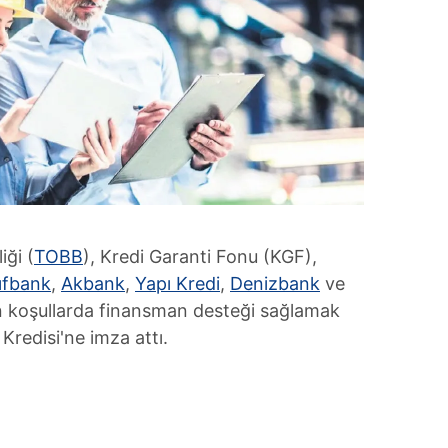
iği (
TOBB
), Kredi Garanti Fonu (KGF),
ıfbank
,
Akbank
,
Yapı Kredi
,
Denizbank
ve
n koşullarda finansman desteği sağlamak
redisi'ne imza attı.