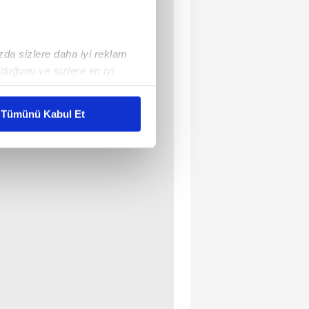
ızda sizlere daha iyi reklam
duğunu ve sizlere en iyi
liyetlerimizi karşılamak
Tümünü Kabul Et
ar gösterilmeyecektir."
çerezler kullanılmaktadır. Bu
u hizmetlerinin sunulması
i ve sizlere yönelik
nılacaktır.
kin detaylı bilgi için Ayarlar
ak ve sitemizde ilgili