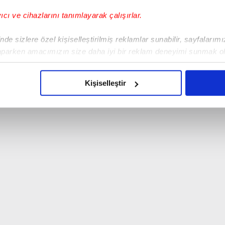
yıcı ve cihazlarını tanımlayarak çalışırlar.
de sizlere özel kişiselleştirilmiş reklamlar sunabilir, sayfalarım
aparken amacımızın size daha iyi bir reklam deneyimi sunmak ol
imizden gelen çabayı gösterdiğimizi ve bu noktada, reklamların ma
olduğunu sizlere hatırlatmak isteriz.
Kişiselleştir
çerezlere izin vermedikleri takdirde, kullanıcılara hedefli reklaml
abilmek için İnternet Sitemizde kendimize ve üçüncü kişilere ait 
isel verileriniz işlenmekte olup gerekli olan çerezler bilgi toplum
 çerezler, sitemizin daha işlevsel kılınması ve kişiselleştirilmes
 yapılması, amaçlarıyla sınırlı olarak açık rızanız dahilinde kulla
aşağıda yer alan panel vasıtasıyla belirleyebilirsiniz. Çerezlere iliş
lgilendirme Metnimizi
ziyaret edebilirsiniz.
Korunması Kanunu uyarınca hazırlanmış Aydınlatma Metnimizi okum