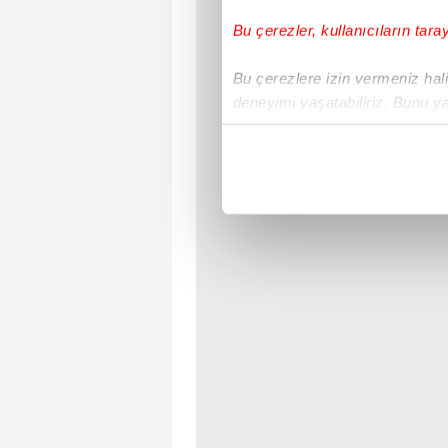
Bu çerezler, kullanıcıların tara
Bu çerezlere izin vermeniz halin
deneyimi yaşatabiliriz. Bunu y
içerikleri sunabilmek adına el
noktasında tek gelir kalemimiz 
Her halükârda, kullanıcılar, bu 
Sizlere daha iyi bir hizmet sun
çerezler vasıtasıyla çeşitli kiş
amacıyla kullanılmaktadır. Diğer
reklam/pazarlama faaliyetlerinin
Çerezlere ilişkin tercihlerinizi 
butonuna tıklayabilir,
Çerez Bi
6698 sayılı Kişisel Verilerin 