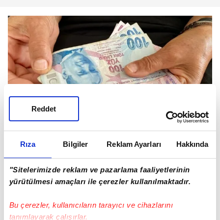
Reddet
Rıza
Bilgiler
Reklam Ayarları
Hakkında
"Sitelerimizde reklam ve pazarlama faaliyetlerinin
Emekliye 1.969 TL fark! Yeni taban aylıklar ne zaman
yürütülmesi amaçları ile çerezler kullanılmaktadır.
yasalaşacak? SSK ve Bağ-Kur'lular ne alacak? (AA)
Bu çerezler, kullanıcıların tarayıcı ve cihazlarını
tanımlayarak çalışırlar.