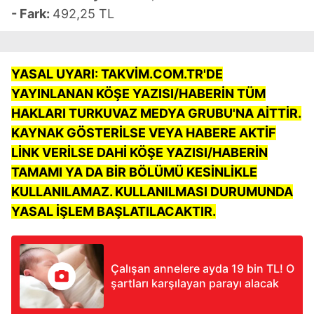
- Fark:
492,25 TL
YASAL UYARI: TAKVİM.COM.TR'DE
YAYINLANAN KÖŞE YAZISI/HABERİN TÜM
HAKLARI TURKUVAZ MEDYA GRUBU'NA AİTTİR.
KAYNAK GÖSTERİLSE VEYA HABERE AKTİF
LİNK VERİLSE DAHİ KÖŞE YAZISI/HABERİN
TAMAMI YA DA BİR BÖLÜMÜ KESİNLİKLE
KULLANILAMAZ. KULLANILMASI DURUMUNDA
YASAL İŞLEM BAŞLATILACAKTIR.
Çalışan annelere ayda 19 bin TL! O
şartları karşılayan parayı alacak