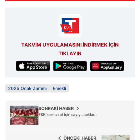
TAKVİM UYGULAMASINI İNDİRMEK İÇİN
TIKLAYIN
2025 Ocak Zammı
Emekli
SONRAKİ HABER
ESK kırmızı et için sayıyı açıkladı
ÖNCEKİ HABER