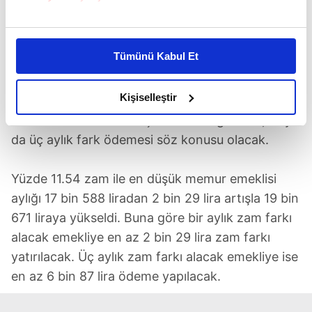
MEMUR EMEKLİLERİNE DE VAR
Bu çerezlere izin vermeniz halinde sizlere özel
Bir fark ödemesi de memur emeklilerine
kişiselleştirilmiş reklamlar sunabilir, sayfalarımızda sizlere
Tümünü Kabul Et
yapılacak. Yaklaşık 2.5 milyon memur emeklisi,
daha iyi reklam deneyimi yaşatabiliriz. Bunu yaparken
amacımızın size daha iyi bir reklam deneyimi sunmak
dul ve yetimine yüzde 11.54 zam ile oluşan fark
olduğunu ve sizlere en iyi içerikleri sunabilmek adına
Kişiselleştir
verilecek. Maaşını aylık alanlara bir aylık, üç aylık
elimizden gelen çabayı gösterdiğimizi ve bu noktada,
olarak alanlara ise maaş dönemine göre bir, iki ya
reklamların maliyetlerimizi karşılamak noktasında tek gelir
da üç aylık fark ödemesi söz konusu olacak.
kalemimiz olduğunu sizlere hatırlatmak isteriz.
Yüzde 11.54 zam ile en düşük memur emeklisi
Her halükârda, kullanıcılar, bu çerezlere izin vermedikleri
takdirde, kullanıcılara hedefli reklamlar
aylığı 17 bin 588 liradan 2 bin 29 lira artışla 19 bin
gösterilmeyecektir."
671 liraya yükseldi. Buna göre bir aylık zam farkı
alacak emekliye en az 2 bin 29 lira zam farkı
Sizlere daha iyi bir hizmet sunabilmek için İnternet
yatırılacak. Üç aylık zam farkı alacak emekliye ise
Sitemizde kendimize ve üçüncü kişilere ait çerezler
en az 6 bin 87 lira ödeme yapılacak.
kullanılmaktadır. Bu çerezler vasıtasıyla çeşitli kişisel
verileriniz işlenmekte olup gerekli olan çerezler bilgi