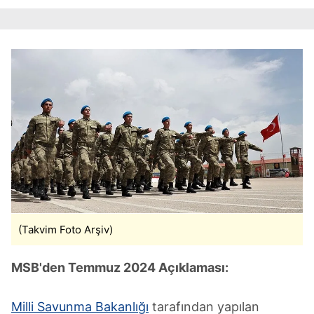
reklam/pazarlama faaliyetlerinin yapılması, amaçlarıyla
sınırlı olarak açık rızanız dahilinde kullanılacaktır.
Çerezlere ilişkin tercihlerinizi aşağıda yer alan panel
vasıtasıyla belirleyebilirsiniz. Çerezlere ilişkin detaylı bilgi
için Ayarlar butonuna tıklayabilir,
Çerez Bilgilendirme
Metnimizi
ziyaret edebilirsiniz.
6698 sayılı Kişisel Verilerin Korunması Kanunu uyarınca
hazırlanmış Aydınlatma Metnimizi okumak ve sitemizde
ilgili mevzuata uygun olarak kullanılan çerezlerle ilgili bilgi
almak için lütfen
tıklayınız
.
(Takvim Foto Arşiv)
MSB'den Temmuz 2024 Açıklaması:
Milli Savunma Bakanlığı
tarafından yapılan