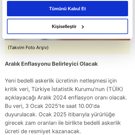
kişiselleştirilmiş reklamlar sunabilir, sayfalarımızda sizlere
Tümünü Kabul Et
daha iyi reklam deneyimi yaşatabiliriz. Bunu yaparken
amacımızın size daha iyi bir reklam deneyimi sunmak
olduğunu ve sizlere en iyi içerikleri sunabilmek adına
Kişiselleştir
elimizden gelen çabayı gösterdiğimizi ve bu noktada,
reklamların maliyetlerimizi karşılamak noktasında tek gelir
(Takvim Foto Arşiv)
kalemimiz olduğunu sizlere hatırlatmak isteriz.
Her halükârda, kullanıcılar, bu çerezlere izin vermedikleri
Aralık Enflasyonu Belirleyici Olacak
takdirde, kullanıcılara hedefli reklamlar
gösterilmeyecektir."
Yeni bedelli askerlik ücretinin netleşmesi için
kritik veri, Türkiye İstatistik Kurumu'nun (TÜİK)
Sizlere daha iyi bir hizmet sunabilmek için İnternet
açıklayacağı Aralık 2024 enflasyon oranı olacak.
Sitemizde kendimize ve üçüncü kişilere ait çerezler
kullanılmaktadır. Bu çerezler vasıtasıyla çeşitli kişisel
Bu veri, 3 Ocak 2025'te saat 10.00'da
verileriniz işlenmekte olup gerekli olan çerezler bilgi
duyurulacak. Ocak 2025 itibarıyla yürürlüğe
toplumu hizmetlerinin sunulması amacıyla
girecek zam oranları ile birlikte bedelli askerlik
kullanılmaktadır. Diğer çerezler, sitemizin daha işlevsel
ücreti de resmiyet kazanacak.
kılınması ve kişiselleştirilmesi ve sizlere yönelik