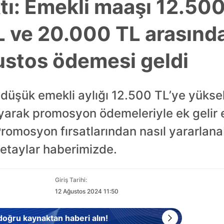
ktı: Emekli maaşı 12.50
L ve 20.000 TL arasınd
stos ödemesi geldi
üşük emekli aylığı 12.500 TL’ye yükselt
ayarak promosyon ödemeleriyle ek gelir e
romosyon fırsatlarından nasıl yararlanab
detaylar haberimizde.
Giriş Tarihi:
12 Ağustos 2024 11:50
 doğru kaynaktan haberi alın!