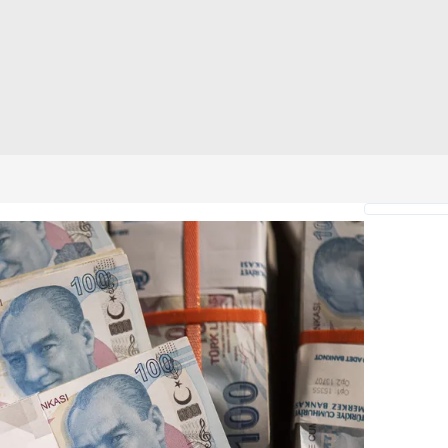
 çerezlerle ilgili bilgi almak için lütfen
tıklayınız
.