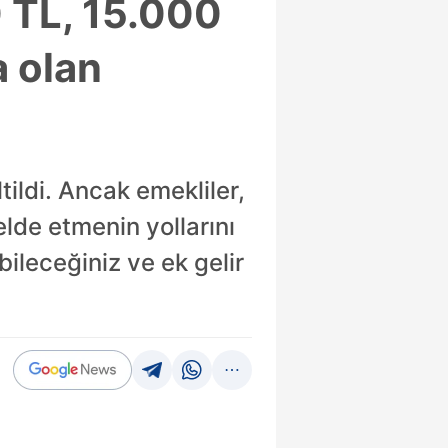
0 TL, 15.000
a olan
ildi. Ancak emekliler,
lde etmenin yollarını
ileceğiniz ve ek gelir