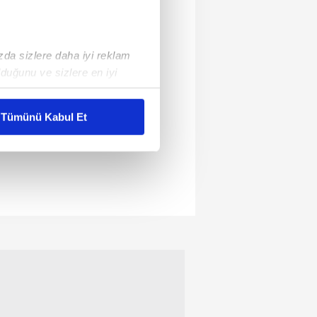
ızda sizlere daha iyi reklam
duğunu ve sizlere en iyi
liyetlerimizi karşılamak
Tümünü Kabul Et
ar gösterilmeyecektir."
çerezler kullanılmaktadır. Bu
u hizmetlerinin sunulması
i ve sizlere yönelik
nılacaktır.
kin detaylı bilgi için Ayarlar
ak ve sitemizde ilgili