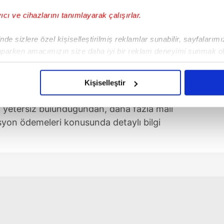
yıcı ve cihazlarını tanımlayarak çalışırlar.
de sizlere özel kişiselleştirilmiş reklamlar sunabilir, sayfalarım
aparken amacımızın size daha iyi bir reklam deneyimi sunmak ol
imizden gelen çabayı gösterdiğimizi ve bu noktada, reklamların ma
ağKur ve
Emekli Sandığı
'na bağlı
olduğunu sizlere hatırlatmak isteriz.
z'daki enflasyon verilerinin ardından artış
Kişiselleştir
10.000 TL'den 12.500 TL'ye çıktı. Ancak bu
çerezlere izin vermedikleri takdirde, kullanıcılara hedefli reklaml
an yetersiz bulunduğundan, daha fazla mali
yon ödemeleri konusunda detaylı bilgi
abilmek için İnternet Sitemizde kendimize ve üçüncü kişilere ait 
isel verileriniz işlenmekte olup gerekli olan çerezler bilgi toplum
 çerezler, sitemizin daha işlevsel kılınması ve kişiselleştirilmes
 yapılması, amaçlarıyla sınırlı olarak açık rızanız dahilinde kulla
aşağıda yer alan panel vasıtasıyla belirleyebilirsiniz. Çerezlere iliş
lgilendirme Metnimizi
ziyaret edebilirsiniz.
Korunması Kanunu uyarınca hazırlanmış Aydınlatma Metnimizi okum