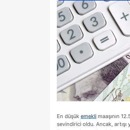
En düşük
emekli
maaşının 12.5
sevindirici oldu. Ancak, artış