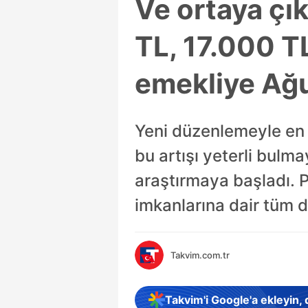
Ve ortaya çı
TL, 17.000 T
emekliye Ağu
Yeni düzenlemeyle en d
bu artışı yeterli bulm
araştırmaya başladı. P
imkanlarına dair tüm 
Takvim.com.tr
Takvim'i Google'a ekleyin,