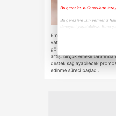
Bu çerezler, kullanıcıların tara
Bu çerezlere izin vermeniz halin
deneyimi yaşatabiliriz. Bunu y
içerikleri sunabilmek adına el
Emeklilik fonlarından SSK, B
noktasında tek gelir kalemimiz 
vatandaşların maaşları, Temmu
gördü. Minimum emekli maaşı 
Her halükârda, kullanıcılar, bu 
artış, birçok emekli tarafınd
destek sağlayabilecek promos
Sizlere daha iyi bir hizmet sun
edinme süreci başladı.
çerezler vasıtasıyla çeşitli kiş
amacıyla kullanılmaktadır. Diğer
reklam/pazarlama faaliyetlerinin
Çerezlere ilişkin tercihlerinizi 
butonuna tıklayabilir,
Çerez Bi
6698 sayılı Kişisel Verilerin 