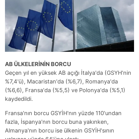
toplumu hizmetlerinin sunulması amacıyla
kullanılmaktadır. Diğer çerezler, sitemizin daha işlevsel
kılınması ve kişiselleştirilmesi ve sizlere yönelik
reklam/pazarlama faaliyetlerinin yapılması, amaçlarıyla
sınırlı olarak açık rızanız dahilinde kullanılacaktır.
Çerezlere ilişkin tercihlerinizi aşağıda yer alan panel
vasıtasıyla belirleyebilirsiniz. Çerezlere ilişkin detaylı bilgi
için Ayarlar butonuna tıklayabilir,
Çerez Bilgilendirme
AB ÜLKELERİNİN BORCU
Metnimizi
ziyaret edebilirsiniz.
Geçen yıl en yüksek AB açığı İtalya'da (GSYH'nin
%7,4'ü), Macaristan'da (%6,7), Romanya'da
6698 sayılı Kişisel Verilerin Korunması Kanunu uyarınca
(%6,6), Fransa'da (%5,5) ve Polonya'da (%5,1)
hazırlanmış Aydınlatma Metnimizi okumak ve sitemizde
ilgili mevzuata uygun olarak kullanılan çerezlerle ilgili bilgi
kaydedildi.
almak için lütfen
tıklayınız
.
Fransa'nın borcu GSYİH'nın yüzde 110'undan
fazla, İspanya'nın borcu buna yakınken,
Almanya'nın borcu ise ülkenin GSYİH'sının