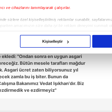
yıcı ve cihazlarını tanımlayarak çalışırlar.
de sizlere özel kişiselleştirilmiş reklamlar sunabilir, sayfalarım
aparken amacımızın size daha iyi bir reklam deneyimi sunmak ol
imizden gelen çabayı gösterdiğimizi ve bu noktada, reklamların ma
olduğunu sizlere hatırlatmak isteriz.
Kişiselleştir
Güvenlik Bakanı Vedat Işıkhan, şu anda
çerezlere izin vermedikleri takdirde, kullanıcılara hedefli reklaml
e ekledi: "Ondan sonra en uygun asgari
abilmek için İnternet Sitemizde kendimize ve üçüncü kişilere ait 
vereceğiz. Bütün mesele tarafları mağdur
isel verileriniz işlenmekte olup gerekli olan çerezler bilgi toplum
 Asgari ücret zaten biliyorsunuz yıl
 çerezler, sitemizin daha işlevsel kılınması ve kişiselleştirilmes
ilecek zamla bu iş biter. Bunun da
 yapılması, amaçlarıyla sınırlı olarak açık rızanız dahilinde kulla
alışma Bakanımız Vedat Işıkhan'dır. Biz
ezdirmedik ve ezdirmeyiz"
aşağıda yer alan panel vasıtasıyla belirleyebilirsiniz. Çerezlere iliş
lgilendirme Metnimizi
ziyaret edebilirsiniz.
Korunması Kanunu uyarınca hazırlanmış Aydınlatma Metnimizi okum