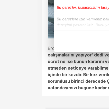
Bu çerezler, kullanıcıların tara
Bu çerezlere izin vermeniz halin
deneyimi yaşatabiliriz. Bunu y
içerikleri sunabilmek adına el
noktasında tek gelir kalemimiz 
Erdoğan,
"Çalışma ve Sosyal 
Her halükârda, kullanıcılar, bu 
çalışmalarını yapıyor" dedi v
Sizlere daha iyi bir hizmet sun
ücret ne ise bunun kararını 
çerezler vasıtasıyla çeşitli kiş
etmeden neticeye varabilmek.
amacıyla kullanılmaktadır. Diğer
içinde bir kezdir. Bir kez ver
reklam/pazarlama faaliyetlerinin
sorumlusu birinci derecede Ç
vatandaşımızı bugüne kadar 
Çerezlere ilişkin tercihlerinizi 
butonuna tıklayabilir,
Çerez Bi
6698 sayılı Kişisel Verilerin 