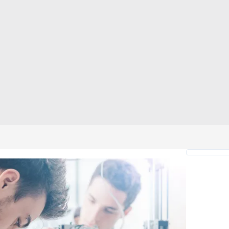
 çerezlerle ilgili bilgi almak için lütfen
tıklayınız
.