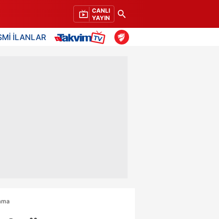
CANLI
YAYIN
SMİ İLANLAR
lama