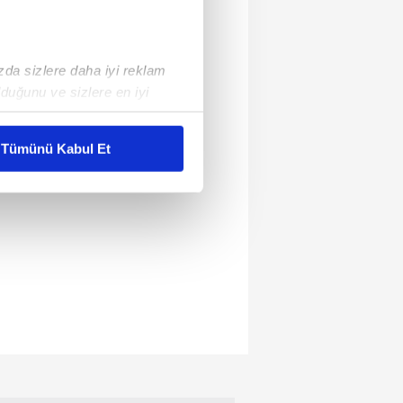
ızda sizlere daha iyi reklam
duğunu ve sizlere en iyi
liyetlerimizi karşılamak
Tümünü Kabul Et
ar gösterilmeyecektir."
çerezler kullanılmaktadır. Bu
u hizmetlerinin sunulması
i ve sizlere yönelik
nılacaktır.
kin detaylı bilgi için Ayarlar
ak ve sitemizde ilgili