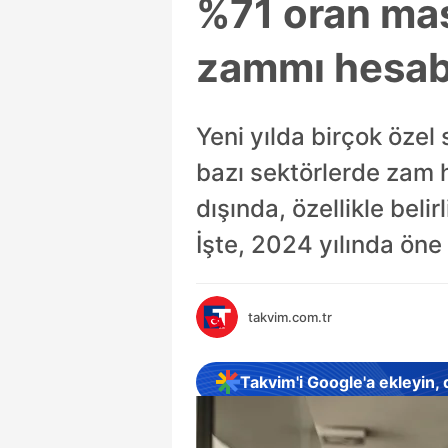
%71 oran ma
zammı hesabı
Yeni yılda birçok özel
bazı sektörlerde zam 
dışında, özellikle bel
İşte, 2024 yılında öne
takvim.com.tr
Takvim'i Google'a ekleyin,