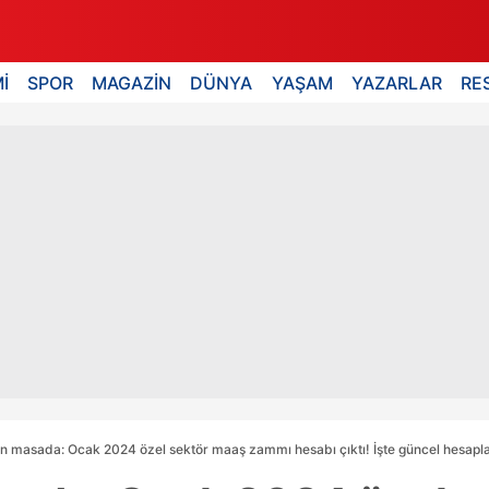
İ
SPOR
MAGAZİN
DÜNYA
YAŞAM
YAZARLAR
RE
n masada: Ocak 2024 özel sektör maaş zammı hesabı çıktı! İşte güncel hesap