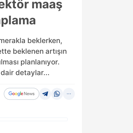
ektör maaş
saplama
ı merakla beklerken,
tte beklenen artışın
ılması planlanıyor.
dair detaylar...