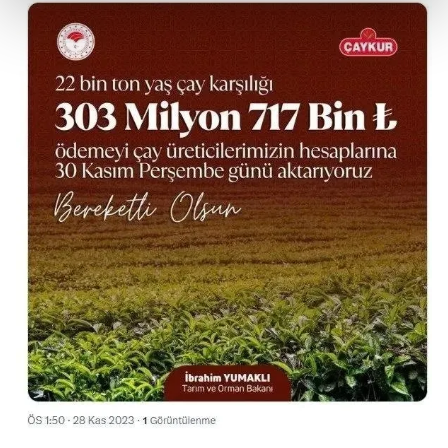
kalemimiz olduğunu sizlere hatırlatmak isteriz.
Her halükârda, kullanıcılar, bu çerezlere izin vermedikleri
takdirde, kullanıcılara hedefli reklamlar
gösterilmeyecektir."
Sizlere daha iyi bir hizmet sunabilmek için İnternet
Sitemizde kendimize ve üçüncü kişilere ait çerezler
kullanılmaktadır. Bu çerezler vasıtasıyla çeşitli kişisel
verileriniz işlenmekte olup gerekli olan çerezler bilgi
toplumu hizmetlerinin sunulması amacıyla
kullanılmaktadır. Diğer çerezler, sitemizin daha işlevsel
kılınması ve kişiselleştirilmesi ve sizlere yönelik
reklam/pazarlama faaliyetlerinin yapılması, amaçlarıyla
sınırlı olarak açık rızanız dahilinde kullanılacaktır.
Çerezlere ilişkin tercihlerinizi aşağıda yer alan panel
vasıtasıyla belirleyebilirsiniz. Çerezlere ilişkin detaylı bilgi
için Ayarlar butonuna tıklayabilir,
Çerez Bilgilendirme