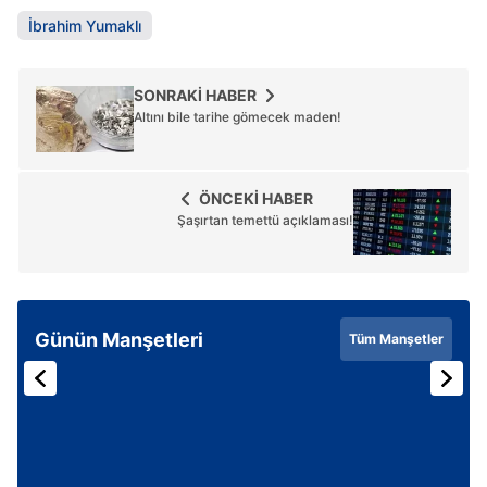
Metnimizi
ziyaret edebilirsiniz.
İbrahim Yumaklı
6698 sayılı Kişisel Verilerin Korunması Kanunu uyarınca
hazırlanmış Aydınlatma Metnimizi okumak ve sitemizde
SONRAKİ HABER
ilgili mevzuata uygun olarak kullanılan çerezlerle ilgili bilgi
Altını bile tarihe gömecek maden!
almak için lütfen
tıklayınız
.
ÖNCEKİ HABER
Şaşırtan temettü açıklaması!
Günün Manşetleri
Tüm Manşetler