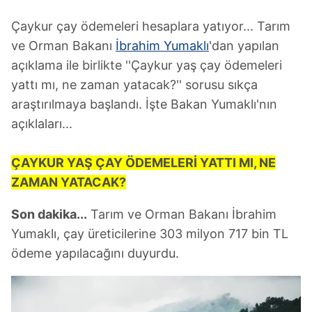
Çaykur çay ödemeleri hesaplara yatıyor... Tarım
ve Orman Bakanı
İbrahim Yumaklı
'dan yapılan
açıklama ile birlikte ''Çaykur yaş çay ödemeleri
yattı mı, ne zaman yatacak?'' sorusu sıkça
araştırılmaya başlandı. İşte Bakan Yumaklı'nın
açıklaları...
ÇAYKUR YAŞ ÇAY ÖDEMELERİ YATTI MI, NE
ZAMAN YATACAK?
Son dakika...
Tarım ve Orman Bakanı İbrahim
Yumaklı, çay üreticilerine 303 milyon 717 bin TL
ödeme yapılacağını duyurdu.