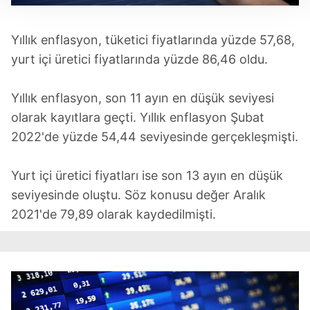
Her halükârda, kullanıcılar, bu çerezlere izin vermedikleri
takdirde, kullanıcılara hedefli reklamlar
Yıllık enflasyon, tüketici fiyatlarında yüzde 57,68,
gösterilmeyecektir."
yurt içi üretici fiyatlarında yüzde 86,46 oldu.
Sizlere daha iyi bir hizmet sunabilmek için İnternet
Sitemizde kendimize ve üçüncü kişilere ait çerezler
Yıllık enflasyon, son 11 ayın en düşük seviyesi
kullanılmaktadır. Bu çerezler vasıtasıyla çeşitli kişisel
olarak kayıtlara geçti. Yıllık enflasyon Şubat
verileriniz işlenmekte olup gerekli olan çerezler bilgi
2022'de yüzde 54,44 seviyesinde gerçekleşmişti.
toplumu hizmetlerinin sunulması amacıyla
kullanılmaktadır. Diğer çerezler, sitemizin daha işlevsel
Yurt içi üretici fiyatları ise son 13 ayın en düşük
kılınması ve kişiselleştirilmesi ve sizlere yönelik
reklam/pazarlama faaliyetlerinin yapılması, amaçlarıyla
seviyesinde oluştu. Söz konusu değer Aralık
sınırlı olarak açık rızanız dahilinde kullanılacaktır.
2021'de 79,89 olarak kaydedilmişti.
Çerezlere ilişkin tercihlerinizi aşağıda yer alan panel
vasıtasıyla belirleyebilirsiniz. Çerezlere ilişkin detaylı bilgi
için Ayarlar butonuna tıklayabilir,
Çerez Bilgilendirme
Metnimizi
ziyaret edebilirsiniz.