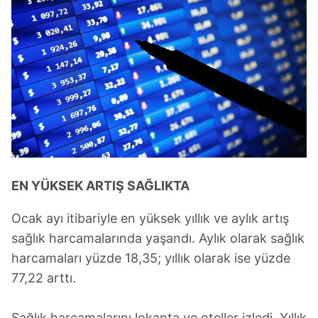
6698 sayılı Kişisel Verilerin Korunması Kanunu uyarınca
hazırlanmış Aydınlatma Metnimizi okumak ve sitemizde
ilgili mevzuata uygun olarak kullanılan çerezlerle ilgili bilgi
almak için lütfen
tıklayınız
.
EN YÜKSEK ARTIŞ SAĞLIKTA
Ocak ayı itibariyle en yüksek yıllık ve aylık artış
sağlık harcamalarında yaşandı. Aylık olarak sağlık
harcamaları yüzde 18,35; yıllık olarak ise yüzde
77,22 arttı.
Sağlık harcamalarını lokanta ve oteller izledi. Yıllık