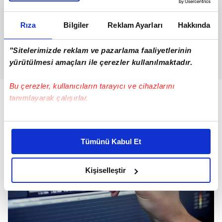
Rıza
Bilgiler
Reklam Ayarları
Hakkında
"Sitelerimizde reklam ve pazarlama faaliyetlerinin
yürütülmesi amaçları ile çerezler kullanılmaktadır.
Bu çerezler, kullanıcıların tarayıcı ve cihazlarını
tanımlayarak çalışırlar.
Bu çerezlere izin vermeniz halinde sizlere özel
kişiselleştirilmiş reklamlar sunabilir, sayfalarımızda sizlere
Tümünü Kabul Et
daha iyi reklam deneyimi yaşatabiliriz. Bunu yaparken
amacımızın size daha iyi bir reklam deneyimi sunmak
olduğunu ve sizlere en iyi içerikleri sunabilmek adına
Kişiselleştir
elimizden gelen çabayı gösterdiğimizi ve bu noktada,
reklamların maliyetlerimizi karşılamak noktasında tek gelir
kalemimiz olduğunu sizlere hatırlatmak isteriz.