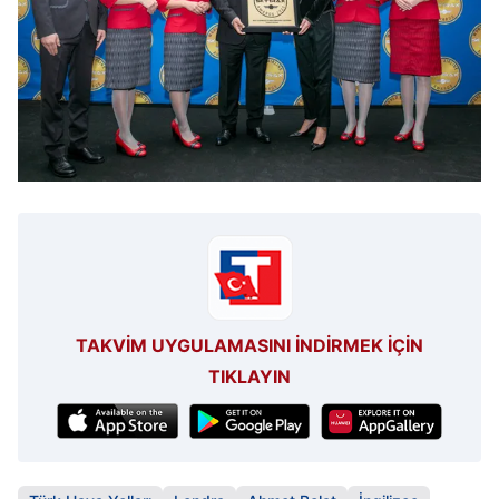
TAKVİM UYGULAMASINI İNDİRMEK İÇİN
TIKLAYIN