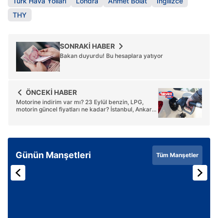
Türk Hava Yolları
Londra
Ahmet Bolat
İngilizce
THY
SONRAKİ HABER
Bakan duyurdu! Bu hesaplara yatıyor
ÖNCEKİ HABER
Motorine indirim var mı? 23 Eylül benzin, LPG,
motorin güncel fiyatları ne kadar? İstanbul, Ankara,
İzmir akaryakıt fiyatları...
Günün Manşetleri
Tüm Manşetler