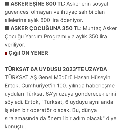
■ ASKER EŞİNE 800 TL:
Askerlerin sosyal
güvencesi olmayan ve ihtiyaç sahibi olan
Çerezlere ilişkin tercihlerinizi aşağıda yer alan panel
ailelerine aylık 800 lira ödeniyor.
vasıtasıyla belirleyebilirsiniz. Çerezlere ilişkin detaylı bilgi
için Ayarlar butonuna tıklayabilir,
Çerez Bilgilendirme
■ ASKER ÇOCUĞUNA 350 TL:
Muhtaç Asker
Metnimizi
ziyaret edebilirsiniz.
Çocuğu Yardım Programı'yla aylık 350 lira
veriliyor.
6698 sayılı Kişisel Verilerin Korunması Kanunu uyarınca
Çığıl ÖN YENER
hazırlanmış Aydınlatma Metnimizi okumak ve sitemizde
ilgili mevzuata uygun olarak kullanılan çerezlerle ilgili bilgi
TÜRKSAT 6A UYDUSU 2023'TE UZAYDA
almak için lütfen
tıklayınız
.
TÜRKSAT AŞ Genel Müdürü Hasan Hüseyin
Ertok, Cumhuriyet'in 100. yılında haberleşme
uyduları Türksat 6A'yı uzaya göndereceklerini
söyledi. Ertok, "Türksat, 6 uyduyu aynı anda
işleten bir operatör olacak. Bu, dünya
sıralamasında da önemli bir adım olacak" diye
konuştu.