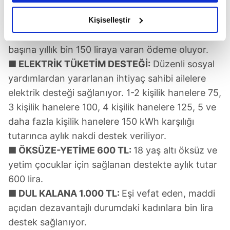
içinde kişi başına düşen aylık geliri 1.833,45
amacımızın size daha iyi bir reklam deneyimi sunmak
olduğunu ve sizlere en iyi içerikleri sunabilmek adına
Kişiselleştir
liradan az olan hanelere kömür yardımı yapılıyor.
elimizden gelen çabayı gösterdiğimizi ve bu noktada,
Bir diğer destek de doğalgaz yardımı. Hane
reklamların maliyetlerimizi karşılamak noktasında tek gelir
başına yıllık bin 150 liraya varan ödeme oluyor.
kalemimiz olduğunu sizlere hatırlatmak isteriz.
■ ELEKTRİK TÜKETİM DESTEĞİ:
Düzenli sosyal
yardımlardan yararlanan ihtiyaç sahibi ailelere
Her halükârda, kullanıcılar, bu çerezlere izin vermedikleri
elektrik desteği sağlanıyor. 1-2 kişilik hanelere 75,
takdirde, kullanıcılara hedefli reklamlar
gösterilmeyecektir."
3 kişilik hanelere 100, 4 kişilik hanelere 125, 5 ve
daha fazla kişilik hanelere 150 kWh karşılığı
Sizlere daha iyi bir hizmet sunabilmek için İnternet
tutarınca aylık nakdi destek veriliyor.
Sitemizde kendimize ve üçüncü kişilere ait çerezler
■ ÖKSÜZE-YETİME 600 TL:
18 yaş altı öksüz ve
kullanılmaktadır. Bu çerezler vasıtasıyla çeşitli kişisel
yetim çocuklar için sağlanan destekte aylık tutar
verileriniz işlenmekte olup gerekli olan çerezler bilgi
600 lira.
toplumu hizmetlerinin sunulması amacıyla
kullanılmaktadır. Diğer çerezler, sitemizin daha işlevsel
■ DUL KALANA 1.000 TL:
Eşi vefat eden, maddi
kılınması ve kişiselleştirilmesi ve sizlere yönelik
açıdan dezavantajlı durumdaki kadınlara bin lira
reklam/pazarlama faaliyetlerinin yapılması, amaçlarıyla
destek sağlanıyor.
sınırlı olarak açık rızanız dahilinde kullanılacaktır.