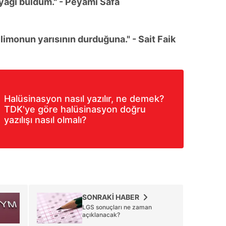
yağı buldum." - Peyami Safa
 limonun yarısının durduğuna." - Sait Faik
Halüsinasyon nasıl yazılır, ne demek?
TDK'ye göre halüsinasyon doğru
yazılışı nasıl olmalı?
SONRAKİ HABER
LGS sonuçları ne zaman
açıklanacak?