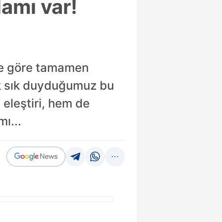
lamı var!
ine göre tamamen
sık sık duyduğumuz bu
eleştiri, hem de
ı...