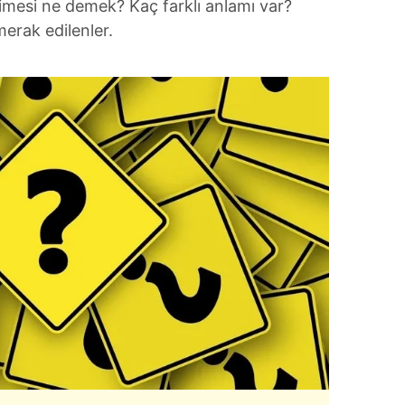
elimesi ne demek? Kaç farklı anlamı var?
erak edilenler.