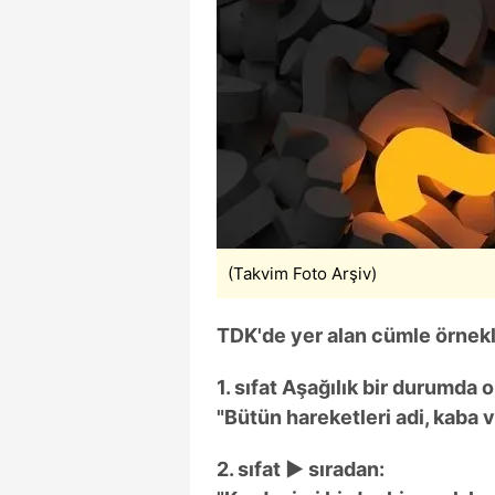
mevzuata uygun olarak kullanılan
(Takvim Foto Arşiv)
TDK'de yer alan cümle örnekle
1. sıfat Aşağılık bir durumda o
"Bütün hareketleri adi, kaba v
2. sıfat ► sıradan: