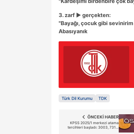
"Kardeşimi birdenbire çok ba
3. zarf ► gerçekten:
"Bayağı, çocuk gibi sevinirim
Abasıyanık
Türk Dil Kurumu
TDK
ÖNCEKİ HABER
KPSS 2025/1 merkezi atama
tercihleri başladı: 3003, 7315,
7326, 7364 ve 7303 nitelik