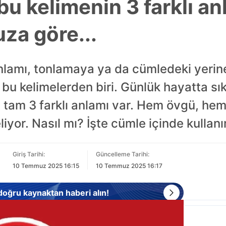
u kelimenin 3 farklı an
za göre...
 anlamı, tonlamaya ya da cümledeki yer
a bu kelimelerden biri. Günlük hayatta 
tam 3 farklı anlamı var. Hem övgü, hem 
iyor. Nasıl mı? İşte cümle içinde kullanım
Giriş Tarihi:
Güncelleme Tarihi:
10 Temmuz 2025 16:15
10 Temmuz 2025 16:17
 doğru kaynaktan haberi alın!