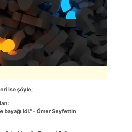
 çerezlerle ilgili bilgi almak için lütfen
tıklayınız
.
ri ise şöyle;
lan:
e bayağı idi." - Ömer Seyfettin