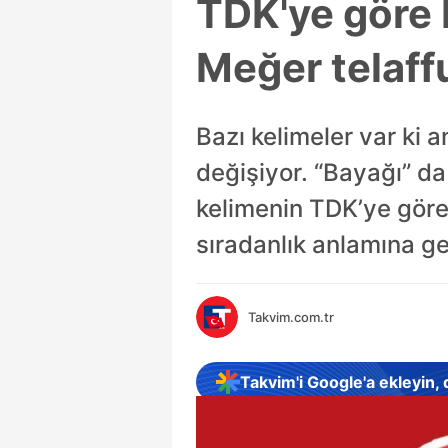
TDK'ye göre b
Meğer telaffu
Bazı kelimeler var ki
değişiyor. “Bayağı” d
kelimenin TDK’ye göre 
sıradanlık anlamına gel
Takvim.com.tr
Takvim'i Google'a ekleyin,