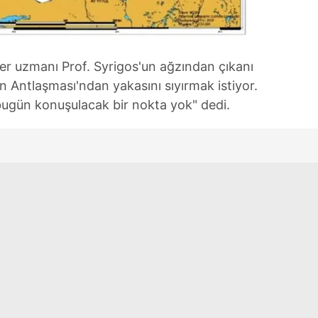
 çerezlerle ilgili bilgi almak için lütfen
tıklayınız
.
iler uzmanı Prof. Syrigos'un ağzından çıkanı
n Antlaşması'ndan yakasını sıyırmak istiyor.
bugün konuşulacak bir nokta yok" dedi.