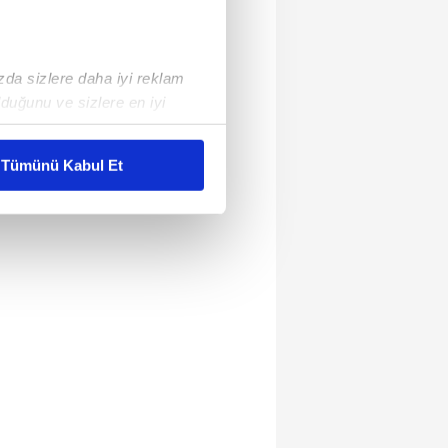
ızda sizlere daha iyi reklam
duğunu ve sizlere en iyi
liyetlerimizi karşılamak
Tümünü Kabul Et
ar gösterilmeyecektir."
çerezler kullanılmaktadır. Bu
u hizmetlerinin sunulması
i ve sizlere yönelik
nılacaktır.
kin detaylı bilgi için Ayarlar
ak ve sitemizde ilgili