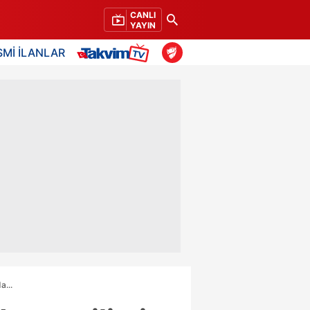
CANLI
YAYIN
SMİ İLANLAR
a...