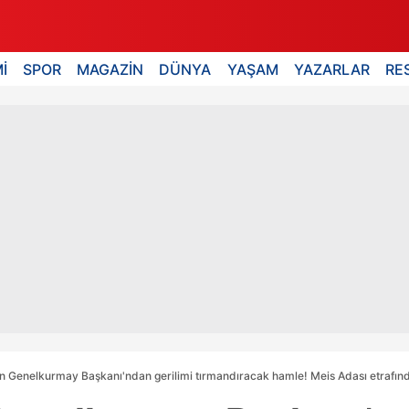
İ
SPOR
MAGAZİN
DÜNYA
YAŞAM
YAZARLAR
RE
n Genelkurmay Başkanı'ndan gerilimi tırmandıracak hamle! Meis Adası etrafınd