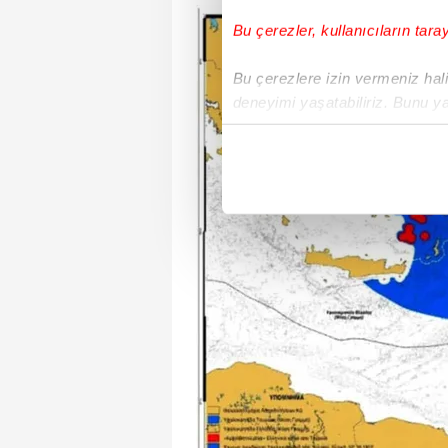
Bu çerezler, kullanıcıların tara
Bu çerezlere izin vermeniz halin
deneyimi yaşatabiliriz. Bunu y
içerikleri sunabilmek adına el
noktasında tek gelir kalemimiz 
Her halükârda, kullanıcılar, bu 
Sizlere daha iyi bir hizmet sun
çerezler vasıtasıyla çeşitli kiş
amacıyla kullanılmaktadır. Diğer
reklam/pazarlama faaliyetlerinin
Çerezlere ilişkin tercihlerinizi 
butonuna tıklayabilir,
Çerez Bi
6698 sayılı Kişisel Verilerin 