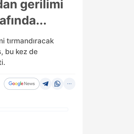
an gerilimi
afında...
imi tırmandıracak
, bu kez de
i.