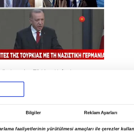
 gündem yine Türkiye. Hafta boyunca
, bir televizyon programında büyük bir
KAI televizyonunda Türkiye ile ilişkilerin
pazeliğe dönüştü. Türk-Yunan ilişkileri
rdaki Yeni Demokrasi'nin milletvekili olan
ntlaşması'nın yenilenmesi teklifi için
Bilgiler
Reklam Ayarları
yaptı.
rlama faaliyetlerinin yürütülmesi amaçları ile çerezler kullan