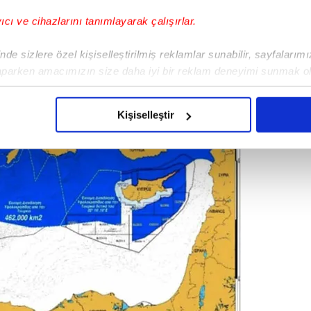
yıcı ve cihazlarını tanımlayarak çalışırlar.
de sizlere özel kişiselleştirilmiş reklamlar sunabilir, sayfalarım
aparken amacımızın size daha iyi bir reklam deneyimi sunmak ol
imizden gelen çabayı gösterdiğimizi ve bu noktada, reklamların ma
olduğunu sizlere hatırlatmak isteriz.
Kişiselleştir
çerezlere izin vermedikleri takdirde, kullanıcılara hedefli reklaml
abilmek için İnternet Sitemizde kendimize ve üçüncü kişilere ait 
isel verileriniz işlenmekte olup gerekli olan çerezler bilgi toplum
 çerezler, sitemizin daha işlevsel kılınması ve kişiselleştirilmes
 yapılması, amaçlarıyla sınırlı olarak açık rızanız dahilinde kulla
aşağıda yer alan panel vasıtasıyla belirleyebilirsiniz. Çerezlere iliş
lgilendirme Metnimizi
ziyaret edebilirsiniz.
Korunması Kanunu uyarınca hazırlanmış Aydınlatma Metnimizi okum