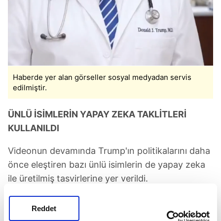
Haberde yer alan görseller sosyal medyadan servis
edilmiştir.
ÜNLÜ İSİMLERİN YAPAY ZEKA TAKLİTLERİ
KULLANILDI
Videonun devamında Trump'ın politikalarını daha
önce eleştiren bazı ünlü isimlerin de yapay zeka
ile üretilmiş tasvirlerine yer verildi.
Robert De Niro, Edward Norton, Julia Roberts ve
Reddet
Whoopi Goldberg gibi isimlerin yapay zeka