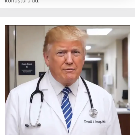
konuşturuldu.
Her halükârda, kullanıcılar, bu çerezlere izin vermedikleri
takdirde, kullanıcılara hedefli reklamlar
gösterilmeyecektir."
Sizlere daha iyi bir hizmet sunabilmek için İnternet
Sitemizde kendimize ve üçüncü kişilere ait çerezler
kullanılmaktadır. Bu çerezler vasıtasıyla çeşitli kişisel
verileriniz işlenmekte olup gerekli olan çerezler bilgi
toplumu hizmetlerinin sunulması amacıyla
kullanılmaktadır. Diğer çerezler, sitemizin daha işlevsel
kılınması ve kişiselleştirilmesi ve sizlere yönelik
reklam/pazarlama faaliyetlerinin yapılması, amaçlarıyla
sınırlı olarak açık rızanız dahilinde kullanılacaktır.
Çerezlere ilişkin tercihlerinizi aşağıda yer alan panel
vasıtasıyla belirleyebilirsiniz. Çerezlere ilişkin detaylı bilgi
için Ayarlar butonuna tıklayabilir,
Çerez Bilgilendirme
Metnimizi
ziyaret edebilirsiniz.