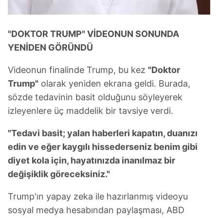
6698 sayılı Kişisel Verilerin Korunması Kanunu uyarınca
hazırlanmış Aydınlatma Metnimizi okumak ve sitemizde
ilgili mevzuata uygun olarak kullanılan çerezlerle ilgili bilgi
"DOKTOR TRUMP" VİDEONUN SONUNDA
almak için lütfen
tıklayınız
.
YENİDEN GÖRÜNDÜ
Videonun finalinde Trump, bu kez
"Doktor
Trump"
olarak yeniden ekrana geldi. Burada,
sözde tedavinin basit olduğunu söyleyerek
izleyenlere üç maddelik bir tavsiye verdi.
"Tedavi basit; yalan haberleri kapatın, duanızı
edin ve eğer kaygılı hissederseniz benim gibi
diyet kola için, hayatınızda inanılmaz bir
değişiklik göreceksiniz."
Trump'ın yapay zeka ile hazırlanmış videoyu
sosyal medya hesabından paylaşması, ABD