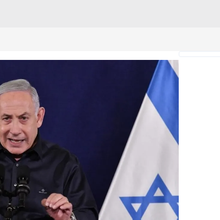
 çerezlerle ilgili bilgi almak için lütfen
tıklayınız
.