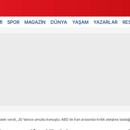
İ
SPOR
MAGAZİN
DÜNYA
YAŞAM
YAZARLAR
RE
ek verdi, JD Vance umutlu konuştu: ABD ile İran arasında kritik ateşkes taslağ