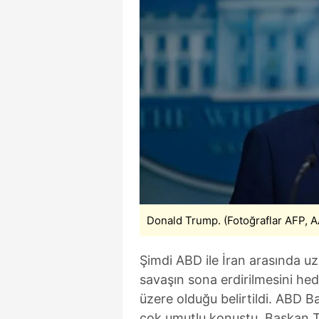
Donald Trump. (Fotoğraflar AFP, AA
Şimdi ABD ile İran arasında u
savaşın sona erdirilmesini h
üzere olduğu belirtildi. ABD 
çok umutlu konuştu, Başkan T