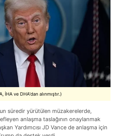
, İHA ve DHA'dan alınmıştır.)
zun süredir yürütülen müzakerelerde,
edefleyen anlaşma taslağının onaylanmak
Başkan Yardımcısı JD Vance de anlaşma için
rump da destek verdi.