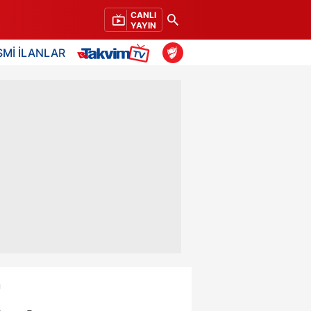
CANLI
YAYIN
SMİ İLANLAR
ı