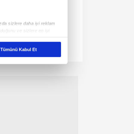
ızda sizlere daha iyi reklam
duğunu ve sizlere en iyi
liyetlerimizi karşılamak
Tümünü Kabul Et
ar gösterilmeyecektir."
çerezler kullanılmaktadır. Bu
u hizmetlerinin sunulması
i ve sizlere yönelik
nılacaktır.
kin detaylı bilgi için Ayarlar
ak ve sitemizde ilgili