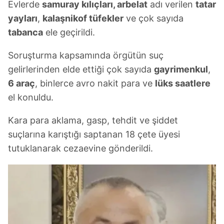
hazırlanmış Aydınlatma Metnimizi okumak ve sitemizde
Evlerde
samuray kılıçları, arbelat
adı verilen
tatar
ilgili mevzuata uygun olarak kullanılan çerezlerle ilgili bilgi
yayları
,
kalaşnikof tüfekler
ve çok sayıda
almak için lütfen
tıklayınız
.
tabanca
ele geçirildi.
Soruşturma kapsamında örgütün suç
gelirlerinden elde ettiği çok sayıda
gayrimenkul
,
6 araç
, binlerce avro nakit para ve
lüks saatlere
el konuldu.
Kara para aklama, gasp, tehdit ve şiddet
suçlarına karıştığı saptanan 18 çete üyesi
tutuklanarak cezaevine gönderildi.