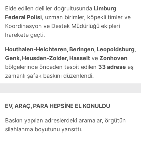
gösterilmeyecektir."
Elde edilen deliller doğrultusunda
Limburg
Federal Polisi
, uzman birimler, köpekli timler ve
Sizlere daha iyi bir hizmet sunabilmek için İnternet
Koordinasyon ve Destek Müdürlüğü ekipleri
Sitemizde kendimize ve üçüncü kişilere ait çerezler
harekete geçti.
kullanılmaktadır. Bu çerezler vasıtasıyla çeşitli kişisel
verileriniz işlenmekte olup gerekli olan çerezler bilgi
Houthalen-Helchteren, Beringen, Leopoldsburg,
toplumu hizmetlerinin sunulması amacıyla
Genk, Heusden-Zolder, Hasselt
ve
Zonhoven
kullanılmaktadır. Diğer çerezler, sitemizin daha işlevsel
bölgelerinde önceden tespit edilen
33 adrese
eş
kılınması ve kişiselleştirilmesi ve sizlere yönelik
reklam/pazarlama faaliyetlerinin yapılması, amaçlarıyla
zamanlı şafak baskını düzenlendi.
sınırlı olarak açık rızanız dahilinde kullanılacaktır.
Çerezlere ilişkin tercihlerinizi aşağıda yer alan panel
vasıtasıyla belirleyebilirsiniz. Çerezlere ilişkin detaylı bilgi
EV, ARAÇ, PARA HEPSİNE EL KONULDU
için Ayarlar butonuna tıklayabilir,
Çerez Bilgilendirme
Baskın yapılan adreslerdeki aramalar, örgütün
Metnimizi
ziyaret edebilirsiniz.
silahlanma boyutunu yansıttı.
6698 sayılı Kişisel Verilerin Korunması Kanunu uyarınca