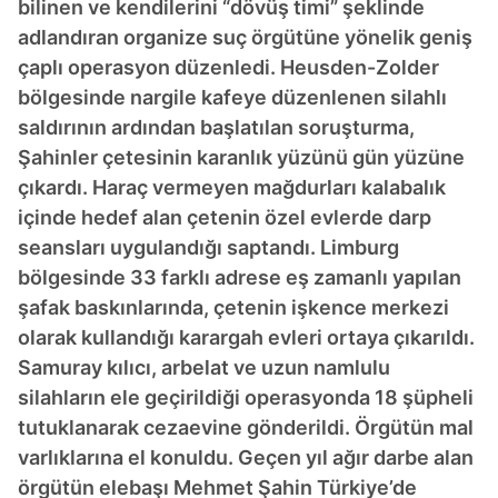
bilinen ve kendilerini “dövüş timi” şeklinde
adlandıran organize suç örgütüne yönelik geniş
çaplı operasyon düzenledi. Heusden-Zolder
bölgesinde nargile kafeye düzenlenen silahlı
saldırının ardından başlatılan soruşturma,
Şahinler çetesinin karanlık yüzünü gün yüzüne
çıkardı. Haraç vermeyen mağdurları kalabalık
içinde hedef alan çetenin özel evlerde darp
seansları uygulandığı saptandı. Limburg
bölgesinde 33 farklı adrese eş zamanlı yapılan
şafak baskınlarında, çetenin işkence merkezi
olarak kullandığı karargah evleri ortaya çıkarıldı.
Samuray kılıcı, arbelat ve uzun namlulu
silahların ele geçirildiği operasyonda 18 şüpheli
tutuklanarak cezaevine gönderildi. Örgütün mal
varlıklarına el konuldu. Geçen yıl ağır darbe alan
örgütün elebaşı Mehmet Şahin Türkiye’de