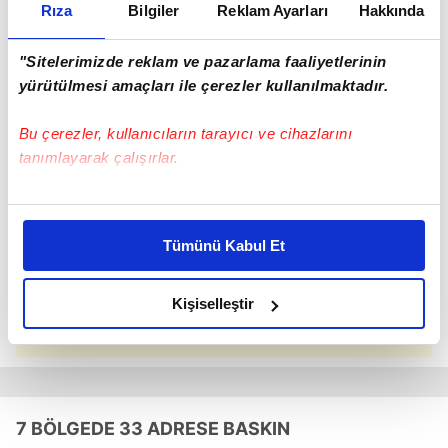
Rıza
Bilgiler
Reklam Ayarları
Hakkında
"Sitelerimizde reklam ve pazarlama faaliyetlerinin
yürütülmesi amaçları ile çerezler kullanılmaktadır.
Bu çerezler, kullanıcıların tarayıcı ve cihazlarını
tanımlayarak çalışırlar.
Bu çerezlere izin vermeniz halinde sizlere özel
kişiselleştirilmiş reklamlar sunabilir, sayfalarımızda sizlere
Tümünü Kabul Et
daha iyi reklam deneyimi yaşatabiliriz. Bunu yaparken
amacımızın size daha iyi bir reklam deneyimi sunmak
olduğunu ve sizlere en iyi içerikleri sunabilmek adına
Kişiselleştir
Kara para aklama ve gasp suçlarına karışan 18 çete
elimizden gelen çabayı gösterdiğimizi ve bu noktada,
üyesi tutuklandı, örgütün mal varlıklarına el konuldu.
reklamların maliyetlerimizi karşılamak noktasında tek gelir
kalemimiz olduğunu sizlere hatırlatmak isteriz.
Her halükârda, kullanıcılar, bu çerezlere izin vermedikleri
7 BÖLGEDE 33 ADRESE BASKIN
takdirde, kullanıcılara hedefli reklamlar