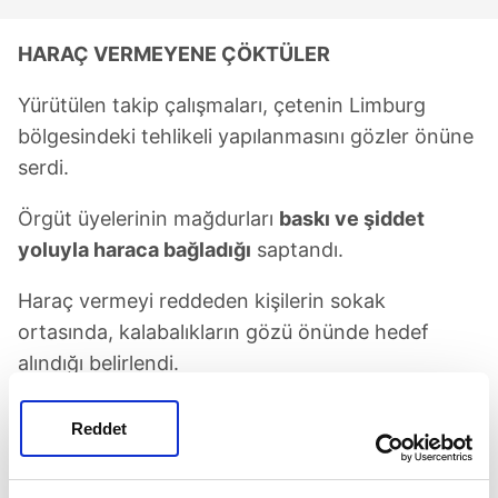
HARAÇ VERMEYENE ÇÖKTÜLER
Yürütülen takip çalışmaları, çetenin Limburg
bölgesindeki tehlikeli yapılanmasını gözler önüne
serdi.
Örgüt üyelerinin mağdurları
baskı ve şiddet
yoluyla haraca bağladığı
saptandı.
Haraç vermeyi reddeden kişilerin sokak
ortasında, kalabalıkların gözü önünde hedef
alındığı belirlendi.
Çetenin ayrıca özel olarak kurduğu "
karargah
"
Reddet
evlerinde mağdurlara yönelik
ağır darp seansları
düzenlediği ortaya çıktı.