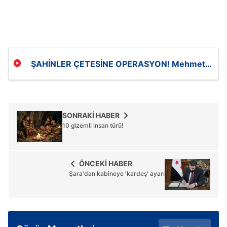
ŞAHİNLER ÇETESİNE OPERASYON! Mehmet
Şahin yakalandı! Örgüt çökertildi
SONRAKİ HABER
10 gizemli insan türü!
ÖNCEKİ HABER
Şara'dan kabineye 'kardeş' ayarı