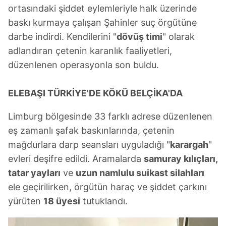
ortasındaki şiddet eylemleriyle halk üzerinde
baskı kurmaya çalışan Şahinler suç örgütüne
darbe indirdi. Kendilerini "
dövüş timi
" olarak
adlandıran çetenin karanlık faaliyetleri,
düzenlenen operasyonla son buldu.
ELEBAŞI TÜRKİYE'DE KÖKÜ BELÇİKA'DA
Limburg bölgesinde 33 farklı adrese düzenlenen
eş zamanlı şafak baskınlarında, çetenin
mağdurlara darp seansları uyguladığı "
karargah
"
evleri deşifre edildi. Aramalarda
samuray kılıçları,
tatar yayları
ve
uzun namlulu suikast silahları
ele geçirilirken, örgütün haraç ve şiddet çarkını
yürüten
18 üyesi
tutuklandı.