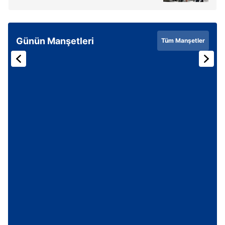
6698 sayılı Kişisel Verilerin Korunması Kanunu uyarınca
hazırlanmış Aydınlatma Metnimizi okumak ve sitemizde
ilgili mevzuata uygun olarak kullanılan çerezlerle ilgili bilgi
Günün Manşetleri
Tüm Manşetler
almak için lütfen
tıklayınız
.