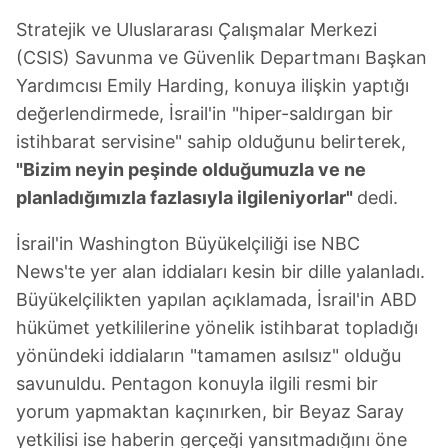
Metnimizi
ziyaret edebilirsiniz.
Stratejik ve Uluslararası Çalışmalar Merkezi
(CSIS) Savunma ve Güvenlik Departmanı Başkan
6698 sayılı Kişisel Verilerin Korunması Kanunu uyarınca
Yardımcısı Emily Harding, konuya ilişkin yaptığı
hazırlanmış Aydınlatma Metnimizi okumak ve sitemizde
ilgili mevzuata uygun olarak kullanılan çerezlerle ilgili bilgi
değerlendirmede, İsrail'in "hiper-saldırgan bir
almak için lütfen
tıklayınız
.
istihbarat servisine" sahip olduğunu belirterek,
"Bizim neyin peşinde olduğumuzla ve ne
planladığımızla fazlasıyla ilgileniyorlar"
dedi.
İsrail'in Washington Büyükelçiliği ise NBC
News'te yer alan iddiaları kesin bir dille yalanladı.
Büyükelçilikten yapılan açıklamada, İsrail'in ABD
hükümet yetkililerine yönelik istihbarat topladığı
yönündeki iddiaların "tamamen asılsız" olduğu
savunuldu. Pentagon konuyla ilgili resmi bir
yorum yapmaktan kaçınırken, bir Beyaz Saray
yetkilisi ise haberin gerçeği yansıtmadığını öne