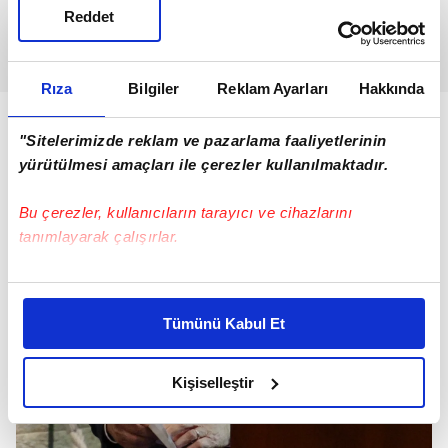
Reddet
Rıza
Bilgiler
Reklam Ayarları
Hakkında
"Sitelerimizde reklam ve pazarlama faaliyetlerinin
yürütülmesi amaçları ile çerezler kullanılmaktadır.
Bu çerezler, kullanıcıların tarayıcı ve cihazlarını
tanımlayarak çalışırlar.
Bu çerezlere izin vermeniz halinde sizlere özel
kişiselleştirilmiş reklamlar sunabilir, sayfalarımızda sizlere
Tümünü Kabul Et
daha iyi reklam deneyimi yaşatabiliriz. Bunu yaparken
amacımızın size daha iyi bir reklam deneyimi sunmak
olduğunu ve sizlere en iyi içerikleri sunabilmek adına
Kişiselleştir
elimizden gelen çabayı gösterdiğimizi ve bu noktada,
reklamların maliyetlerimizi karşılamak noktasında tek gelir