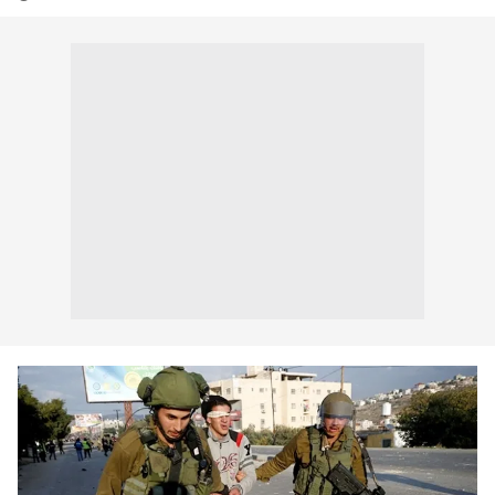
Sizlere daha iyi bir hizmet sunabilmek için İnternet
Sitemizde kendimize ve üçüncü kişilere ait çerezler
kullanılmaktadır. Bu çerezler vasıtasıyla çeşitli kişisel
verileriniz işlenmekte olup gerekli olan çerezler bilgi
toplumu hizmetlerinin sunulması amacıyla
kullanılmaktadır. Diğer çerezler, sitemizin daha işlevsel
kılınması ve kişiselleştirilmesi ve sizlere yönelik
reklam/pazarlama faaliyetlerinin yapılması, amaçlarıyla
sınırlı olarak açık rızanız dahilinde kullanılacaktır.
Çerezlere ilişkin tercihlerinizi aşağıda yer alan panel
vasıtasıyla belirleyebilirsiniz. Çerezlere ilişkin detaylı bilgi
için Ayarlar butonuna tıklayabilir,
Çerez Bilgilendirme
Metnimizi
ziyaret edebilirsiniz.
6698 sayılı Kişisel Verilerin Korunması Kanunu uyarınca
hazırlanmış Aydınlatma Metnimizi okumak ve sitemizde