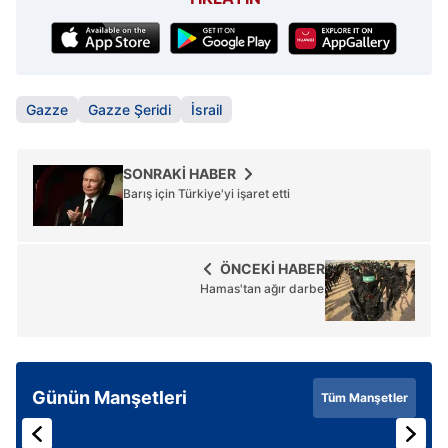
Gazze
Gazze Şeridi
İsrail
SONRAKİ HABER
Barış için Türkiye'yi işaret etti
ÖNCEKİ HABER
Hamas'tan ağır darbe
Günün Manşetleri
Tüm Manşetler