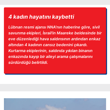
4 kadın hayatını kaybetti
Lübnan resmi ajansı NNA'nın haberine göre, sivil
savunma ekipleri, İsrail'in Maareke beldesinde bir
eve düzenlediği hava saldırısının ardından enkaz
altından 4 kadının cansız bedenini çıkardı.
Kurtarma ekiplerinin, saldırıda yıkılan binanın
enkazında kayıp bir aileyi arama çalışmalarını
sürdürdüğü belirtildi.