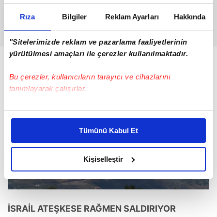
Rıza
Bilgiler
Reklam Ayarları
Hakkında
"Sitelerimizde reklam ve pazarlama faaliyetlerinin
yürütülmesi amaçları ile çerezler kullanılmaktadır.
Bu çerezler, kullanıcıların tarayıcı ve cihazlarını
tanımlayarak çalışırlar.
Bu çerezlere izin vermeniz halinde sizlere özel
kişiselleştirilmiş reklamlar sunabilir, sayfalarımızda sizlere
Tümünü Kabul Et
daha iyi reklam deneyimi yaşatabiliriz. Bunu yaparken
amacımızın size daha iyi bir reklam deneyimi sunmak
olduğunu ve sizlere en iyi içerikleri sunabilmek adına
Kişiselleştir
elimizden gelen çabayı gösterdiğimizi ve bu noktada,
reklamların maliyetlerimizi karşılamak noktasında tek gelir
kalemimiz olduğunu sizlere hatırlatmak isteriz.
İSRAİL ATEŞKESE RAĞMEN SALDIRIYOR
Her halükârda, kullanıcılar, bu çerezlere izin vermedikleri