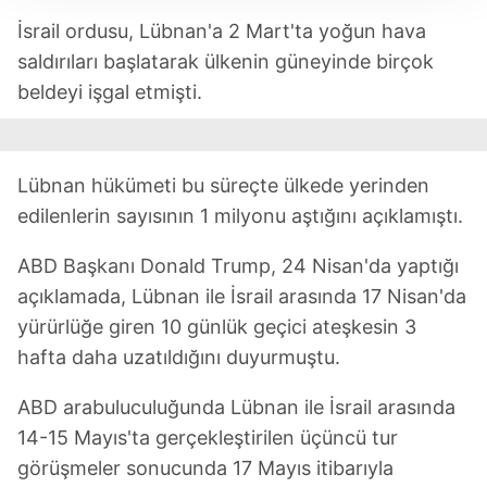
takdirde, kullanıcılara hedefli reklamlar
İsrail ordusu, Lübnan'a 2 Mart'ta yoğun hava
gösterilmeyecektir."
saldırıları başlatarak ülkenin güneyinde birçok
beldeyi işgal etmişti.
Sizlere daha iyi bir hizmet sunabilmek için İnternet
Sitemizde kendimize ve üçüncü kişilere ait çerezler
kullanılmaktadır. Bu çerezler vasıtasıyla çeşitli kişisel
verileriniz işlenmekte olup gerekli olan çerezler bilgi
Lübnan hükümeti bu süreçte ülkede yerinden
toplumu hizmetlerinin sunulması amacıyla
edilenlerin sayısının 1 milyonu aştığını açıklamıştı.
kullanılmaktadır. Diğer çerezler, sitemizin daha işlevsel
kılınması ve kişiselleştirilmesi ve sizlere yönelik
ABD Başkanı Donald Trump, 24 Nisan'da yaptığı
reklam/pazarlama faaliyetlerinin yapılması, amaçlarıyla
açıklamada, Lübnan ile İsrail arasında 17 Nisan'da
sınırlı olarak açık rızanız dahilinde kullanılacaktır.
yürürlüğe giren 10 günlük geçici ateşkesin 3
hafta daha uzatıldığını duyurmuştu.
Çerezlere ilişkin tercihlerinizi aşağıda yer alan panel
vasıtasıyla belirleyebilirsiniz. Çerezlere ilişkin detaylı bilgi
ABD arabuluculuğunda Lübnan ile İsrail arasında
için Ayarlar butonuna tıklayabilir,
Çerez Bilgilendirme
14-15 Mayıs'ta gerçekleştirilen üçüncü tur
Metnimizi
ziyaret edebilirsiniz.
görüşmeler sonucunda 17 Mayıs itibarıyla