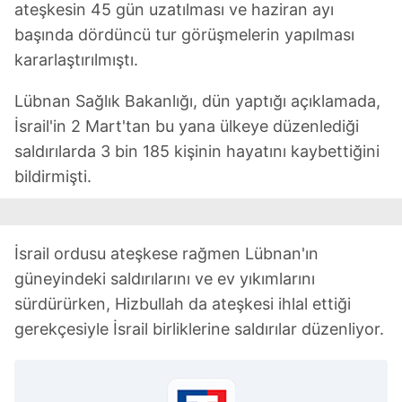
6698 sayılı Kişisel Verilerin Korunması Kanunu uyarınca
ateşkesin 45 gün uzatılması ve haziran ayı
hazırlanmış Aydınlatma Metnimizi okumak ve sitemizde
başında dördüncü tur görüşmelerin yapılması
ilgili mevzuata uygun olarak kullanılan çerezlerle ilgili bilgi
kararlaştırılmıştı.
almak için lütfen
tıklayınız
.
Lübnan Sağlık Bakanlığı, dün yaptığı açıklamada,
İsrail'in 2 Mart'tan bu yana ülkeye düzenlediği
saldırılarda 3 bin 185 kişinin hayatını kaybettiğini
bildirmişti.
İsrail ordusu ateşkese rağmen Lübnan'ın
güneyindeki saldırılarını ve ev yıkımlarını
sürdürürken, Hizbullah da ateşkesi ihlal ettiği
gerekçesiyle İsrail birliklerine saldırılar düzenliyor.