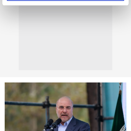
reklamların maliyetlerimizi karşılamak noktasında tek gelir
kalemimiz olduğunu sizlere hatırlatmak isteriz.
Her halükârda, kullanıcılar, bu çerezlere izin vermedikleri
takdirde, kullanıcılara hedefli reklamlar
gösterilmeyecektir."
Sizlere daha iyi bir hizmet sunabilmek için İnternet
Sitemizde kendimize ve üçüncü kişilere ait çerezler
kullanılmaktadır. Bu çerezler vasıtasıyla çeşitli kişisel
verileriniz işlenmekte olup gerekli olan çerezler bilgi
toplumu hizmetlerinin sunulması amacıyla
kullanılmaktadır. Diğer çerezler, sitemizin daha işlevsel
kılınması ve kişiselleştirilmesi ve sizlere yönelik
reklam/pazarlama faaliyetlerinin yapılması, amaçlarıyla
sınırlı olarak açık rızanız dahilinde kullanılacaktır.
Çerezlere ilişkin tercihlerinizi aşağıda yer alan panel