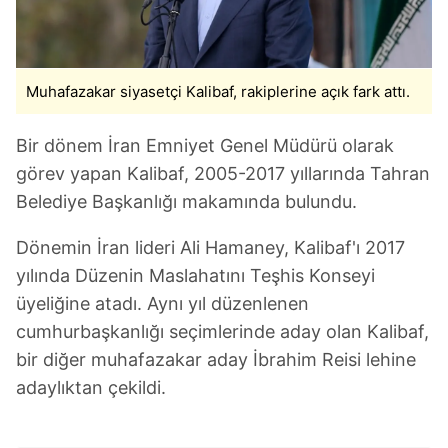
vasıtasıyla belirleyebilirsiniz. Çerezlere ilişkin detaylı bilgi
için Ayarlar butonuna tıklayabilir,
Çerez Bilgilendirme
Metnimizi
ziyaret edebilirsiniz.
Muhafazakar siyasetçi Kalibaf, rakiplerine açık fark attı.
6698 sayılı Kişisel Verilerin Korunması Kanunu uyarınca
hazırlanmış Aydınlatma Metnimizi okumak ve sitemizde
Bir dönem İran Emniyet Genel Müdürü olarak
ilgili mevzuata uygun olarak kullanılan çerezlerle ilgili bilgi
görev yapan Kalibaf, 2005-2017 yıllarında Tahran
almak için lütfen
tıklayınız
.
Belediye Başkanlığı makamında bulundu.
Dönemin İran lideri Ali Hamaney, Kalibaf'ı 2017
yılında Düzenin Maslahatını Teşhis Konseyi
üyeliğine atadı. Aynı yıl düzenlenen
cumhurbaşkanlığı seçimlerinde aday olan Kalibaf,
bir diğer muhafazakar aday İbrahim Reisi lehine
adaylıktan çekildi.