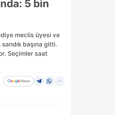
ında: 5 bin
ediye meclis üyesi ve
 sandık başına gitti.
yor. Seçimler saat