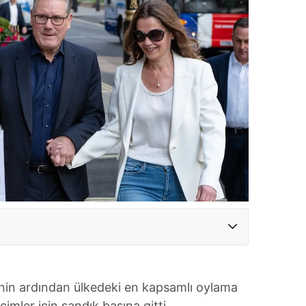
nin ardından ülkedeki en kapsamlı oylama
çimler için sandık başına gitti.