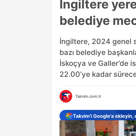
İngiltere yer
belediye mec
İngiltere, 2024 genel 
bazı belediye başkanla
İskoçya ve Galler’de is
22.00’ye kadar sürece
Takvim.com.tr
Takvim'i Google'a ekleyin,