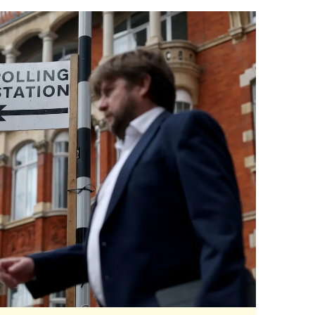
 çerezlerle ilgili bilgi almak için lütfen
tıklayınız
.