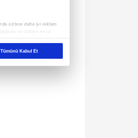
ızda sizlere daha iyi reklam
duğunu ve sizlere en iyi
liyetlerimizi karşılamak
Tümünü Kabul Et
ar gösterilmeyecektir."
çerezler kullanılmaktadır. Bu
u hizmetlerinin sunulması
i ve sizlere yönelik
nılacaktır.
kin detaylı bilgi için Ayarlar
ak ve sitemizde ilgili