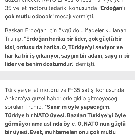
toplumu hizmetlerinin sunulması amacıyla
35 ve jet motoru tedariki konusunda
"Erdoğan'ı
kullanılmaktadır. Diğer çerezler, sitemizin daha işlevsel
kılınması ve kişiselleştirilmesi ve sizlere yönelik
çok mutlu edecek"
mesajı vermişti.
reklam/pazarlama faaliyetlerinin yapılması, amaçlarıyla
sınırlı olarak açık rızanız dahilinde kullanılacaktır.
Başkan Erdoğan için övgü dolu ifadeler kullanan
Trump,
"Erdoğan harika bir lider, çok güçlü bir
Çerezlere ilişkin tercihlerinizi aşağıda yer alan panel
kişi, ordusu da harika. O, Türkiye'yi seviyor ve
vasıtasıyla belirleyebilirsiniz. Çerezlere ilişkin detaylı bilgi
harika bir iş çıkarıyor, saygın bir adam, saygın bir
için Ayarlar butonuna tıklayabilir,
Çerez Bilgilendirme
lider ve benim dostumdur."
demişti.
Metnimizi
ziyaret edebilirsiniz.
6698 sayılı Kişisel Verilerin Korunması Kanunu uyarınca
hazırlanmış Aydınlatma Metnimizi okumak ve sitemizde
Türkiye'ye jet motoru ve F-35 satışı konusunda
ilgili mevzuata uygun olarak kullanılan çerezlerle ilgili bilgi
Ankara'ya güzel haberlerle gidip gitmeyeceği
almak için lütfen
tıklayınız
.
sorulan Trump,
"Sanırım öyle yapacağım.
Türkiye bir NATO üyesi. Bazıları Türkiye'yi öyle
görmüyor ama aslında öyle. O, NATO'nun güçlü
bir üyesi. Evet, muhtemelen onu çok mutlu