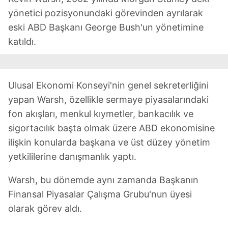
reklam/pazarlama faaliyetlerinin yapılması, amaçlarıyla
yönetici pozisyonundaki görevinden ayrılarak
sınırlı olarak açık rızanız dahilinde kullanılacaktır.
eski ABD Başkanı George Bush'un yönetimine
katıldı.
Çerezlere ilişkin tercihlerinizi aşağıda yer alan panel
vasıtasıyla belirleyebilirsiniz. Çerezlere ilişkin detaylı bilgi
için Ayarlar butonuna tıklayabilir,
Çerez Bilgilendirme
Metnimizi
ziyaret edebilirsiniz.
Ulusal Ekonomi Konseyi'nin genel sekreterliğini
yapan Warsh, özellikle sermaye piyasalarındaki
6698 sayılı Kişisel Verilerin Korunması Kanunu uyarınca
fon akışları, menkul kıymetler, bankacılık ve
hazırlanmış Aydınlatma Metnimizi okumak ve sitemizde
sigortacılık başta olmak üzere ABD ekonomisine
ilgili mevzuata uygun olarak kullanılan çerezlerle ilgili bilgi
ilişkin konularda başkana ve üst düzey yönetim
almak için lütfen
tıklayınız
.
yetkililerine danışmanlık yaptı.
Warsh, bu dönemde aynı zamanda Başkanın
Finansal Piyasalar Çalışma Grubu'nun üyesi
olarak görev aldı.