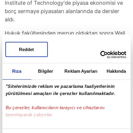
Institute of Technology'de piyasa ekonomisi ve
borç sermaye piyasaları alanlarında da dersler
aldı.
Hukuk fakültesinden mezun olduktan sonra Wall
Street'e adımını atan Warsh, 1995-2002 yıllarında
ABD'nin büyük yatırım bankalarından Morgan
Reddet
Stanley bünyesinde çalıştı.Morgan Stanley'nin
birleşme ve satın almalar bölümünde çalışma
Rıza
Bilgiler
Reklam Ayarları
Hakkında
hayatına başlayan Warsh, bu görevinde imalat,
temel ham maddeler, profesyonel hizmetler ve
"Sitelerimizde reklam ve pazarlama faaliyetlerinin
teknoloji dahil olmak üzere birçok sektörde
yürütülmesi amaçları ile çerezler kullanılmaktadır.
faaliyet gösteren şirketlere finansal danışmanlık
yaptı.
Bu çerezler, kullanıcıların tarayıcı ve cihazlarını
tanımlayarak çalışırlar.
Bunun yanı sıra sermaye piyasası işlemlerinin
Bu çerezlere izin vermeniz halinde sizlere özel
yapılandırılmasına katkıda bulundu ve sabit getirili