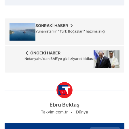
SONRAKİ HABER
Yunanistan'ın "Türk Boğazları" hazımsızlığı
ÖNCEKİ HABER
Netanyahu'dan BAE'ye gizli ziyaret iddiası
Ebru Bektaş
Takvim.com.tr
Dünya