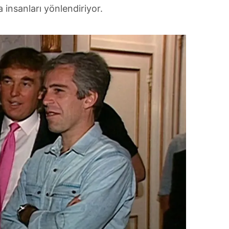
 çerezlerle ilgili bilgi almak için lütfen
tıklayınız
.
insanları yönlendiriyor.