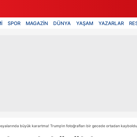
İ
SPOR
MAGAZİN
DÜNYA
YAŞAM
YAZARLAR
RE
osyalarında büyük karartma! Trump’ın fotoğrafları bir gecede ortadan kaybold