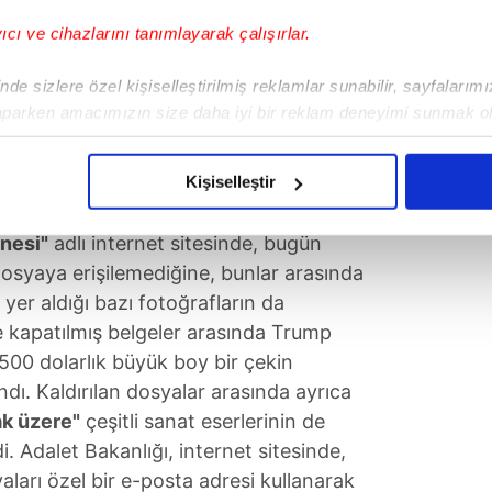
yıcı ve cihazlarını tanımlayarak çalışırlar.
de sizlere özel kişiselleştirilmiş reklamlar sunabilir, sayfalarım
aparken amacımızın size daha iyi bir reklam deneyimi sunmak ol
imizden gelen çabayı gösterdiğimizi ve bu noktada, reklamların ma
olduğunu sizlere hatırlatmak isteriz.
Kişiselleştir
YOK OLDU
çerezlere izin vermedikleri takdirde, kullanıcılara hedefli reklaml
nesi"
adlı internet sitesinde, bugün
abilmek için İnternet Sitemizde kendimize ve üçüncü kişilere ait 
 dosyaya erişilemediğine, bunlar arasında
isel verileriniz işlenmekte olup gerekli olan çerezler bilgi toplum
n yer aldığı bazı fotoğrafların da
 çerezler, sitemizin daha işlevsel kılınması ve kişiselleştirilmes
e kapatılmış belgeler arasında Trump
 yapılması, amaçlarıyla sınırlı olarak açık rızanız dahilinde kulla
500 dolarlık büyük boy bir çekin
ndı. Kaldırılan dosyalar arasında ayrıca
aşağıda yer alan panel vasıtasıyla belirleyebilirsiniz. Çerezlere iliş
ak üzere"
çeşitli sanat eserlerinin de
lgilendirme Metnimizi
ziyaret edebilirsiniz.
i. Adalet Bakanlığı, internet sitesinde,
arı özel bir e-posta adresi kullanarak
Korunması Kanunu uyarınca hazırlanmış Aydınlatma Metnimizi okum