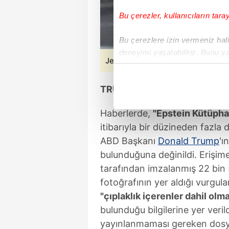
Bu çerezler, kullanıcıların tara
Bu çerezlere izin vermeniz halin
deneyimi yaşatabiliriz. Bunu y
Jeffrey Epstein
içerikleri sunabilmek adına el
noktasında tek gelir kalemimiz 
TRUMP'IN İMZALADIĞI ÇEK 
Her halükârda, kullanıcılar, bu 
Haberlerde,
"Epstein Kütüpha
Sizlere daha iyi bir hizmet sun
itibarıyla bir düzineden fazla
çerezler vasıtasıyla çeşitli kiş
ABD Başkanı
Donald Trump
'ı
amacıyla kullanılmaktadır. Diğer
bulunduğuna değinildi. Erişim
reklam/pazarlama faaliyetlerinin
tarafından imzalanmış 22 bin 
fotoğrafının yer aldığı vurgula
Çerezlere ilişkin tercihlerinizi 
"çıplaklık içerenler dahil olm
butonuna tıklayabilir,
Çerez Bi
bulunduğu bilgilerine yer verild
yayınlanmaması gereken dosyal
6698 sayılı Kişisel Verilerin 