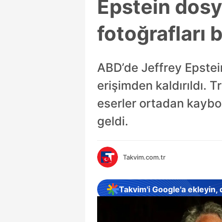
Epstein dosy
fotoğrafları
ABD’de Jeffrey Epstei
erişimden kaldırıldı. T
eserler ortadan kaybol
geldi.
Takvim.com.tr
Takvim'i Google'a ekleyin,