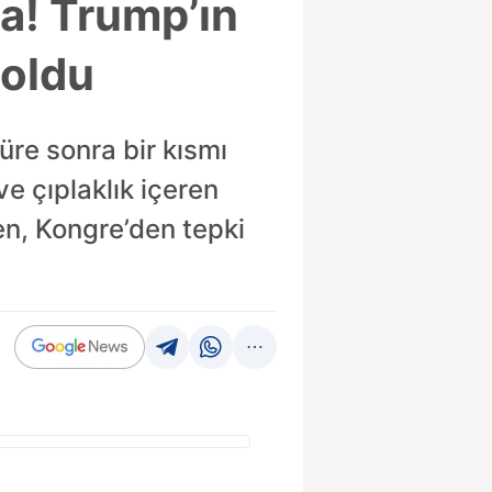
a! Trump’ın
boldu
üre sonra bir kısmı
ve çıplaklık içeren
en, Kongre’den tepki