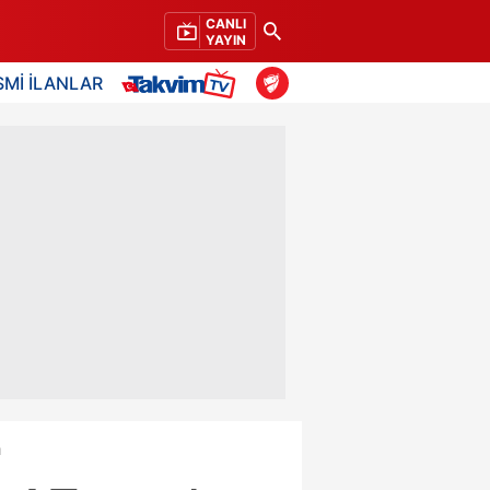
CANLI
YAYIN
SMİ İLANLAR
u