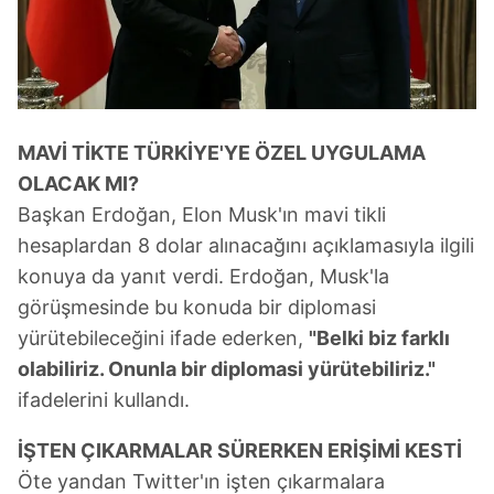
kullanılmaktadır. Bu çerezler vasıtasıyla çeşitli kişisel
verileriniz işlenmekte olup gerekli olan çerezler bilgi
toplumu hizmetlerinin sunulması amacıyla
kullanılmaktadır. Diğer çerezler, sitemizin daha işlevsel
kılınması ve kişiselleştirilmesi ve sizlere yönelik
reklam/pazarlama faaliyetlerinin yapılması, amaçlarıyla
MAVİ TİKTE TÜRKİYE'YE ÖZEL UYGULAMA
sınırlı olarak açık rızanız dahilinde kullanılacaktır.
OLACAK MI?
Başkan Erdoğan, Elon Musk'ın mavi tikli
Çerezlere ilişkin tercihlerinizi aşağıda yer alan panel
hesaplardan 8 dolar alınacağını açıklamasıyla ilgili
vasıtasıyla belirleyebilirsiniz. Çerezlere ilişkin detaylı bilgi
için Ayarlar butonuna tıklayabilir,
Çerez Bilgilendirme
konuya da yanıt verdi. Erdoğan, Musk'la
Metnimizi
ziyaret edebilirsiniz.
görüşmesinde bu konuda bir diplomasi
yürütebileceğini ifade ederken,
"Belki biz farklı
6698 sayılı Kişisel Verilerin Korunması Kanunu uyarınca
olabiliriz. Onunla bir diplomasi yürütebiliriz."
hazırlanmış Aydınlatma Metnimizi okumak ve sitemizde
ifadelerini kullandı.
ilgili mevzuata uygun olarak kullanılan çerezlerle ilgili bilgi
almak için lütfen
tıklayınız
.
İŞTEN ÇIKARMALAR SÜRERKEN ERİŞİMİ KESTİ
Öte yandan Twitter'ın işten çıkarmalara