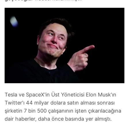
Tesla ve SpaceX'in Üst Yöneticisi Elon Musk'ın
Twitter'ı 44 milyar dolara satın alması sonrası
şirketin 7 bin 500 çalışanının işten çıkarılacağına
dair haberler, daha önce basında yer almıştı.