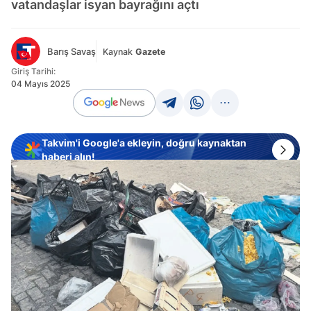
vatandaşlar isyan bayrağını açtı
Barış Savaş
Kaynak
Gazete
Giriş Tarihi:
04 Mayıs 2025
Takvim'i Google'a ekleyin, doğru kaynaktan
haberi alın!