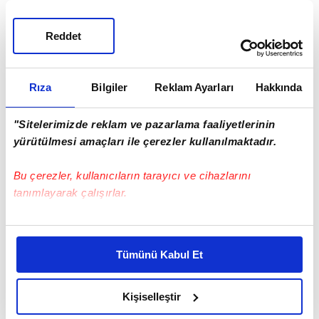
Reddet
Beşiktaş
Rıza
Bilgiler
Reklam Ayarları
Hakkında
SONRAKİ HABER
"Sitelerimizde reklam ve pazarlama faaliyetlerinin
Zelenskiy'den Trump mesajı
yürütülmesi amaçları ile çerezler kullanılmaktadır.
Bu çerezler, kullanıcıların tarayıcı ve cihazlarını
ÖNCEKİ HABER
tanımlayarak çalışırlar.
ABD'de korkutan uçak kazası!
Bu çerezlere izin vermeniz halinde sizlere özel
kişiselleştirilmiş reklamlar sunabilir, sayfalarımızda sizlere
Tümünü Kabul Et
daha iyi reklam deneyimi yaşatabiliriz. Bunu yaparken
Günün Manşetleri
Tüm Manşetler
amacımızın size daha iyi bir reklam deneyimi sunmak
olduğunu ve sizlere en iyi içerikleri sunabilmek adına
Kişiselleştir
elimizden gelen çabayı gösterdiğimizi ve bu noktada,