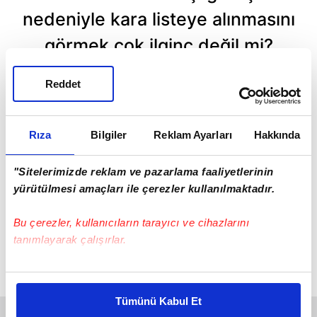
nedeniyle kara listeye alınmasını
görmek çok ilginç değil mi?
Bunu yapan Hollywood elitlerine
Reddet
yazıklar olsun. Onlara saygı ve
tam dayanışma içindeyim. Onlar
Rıza
Bilgiler
Reklam Ayarları
Hakkında
en iyilerimiz, onlara hayranım.
"Sitelerimizde reklam ve pazarlama faaliyetlerinin
yürütülmesi amaçları ile çerezler kullanılmaktadır.
"UMARIM BOMBALANMAYIZ"
Bu çerezler, kullanıcıların tarayıcı ve cihazlarını
Laverty daha sonra şöyle espri yaptı:
"Umarım
tanımlayarak çalışırlar.
şimdi bombalanmayız, çünkü Cannes'da bu
Bu çerezlere izin vermeniz halinde sizlere özel
posterimiz var."
kişiselleştirilmiş reklamlar sunabilir, sayfalarımızda sizlere
Tümünü Kabul Et
daha iyi reklam deneyimi yaşatabiliriz. Bunu yaparken