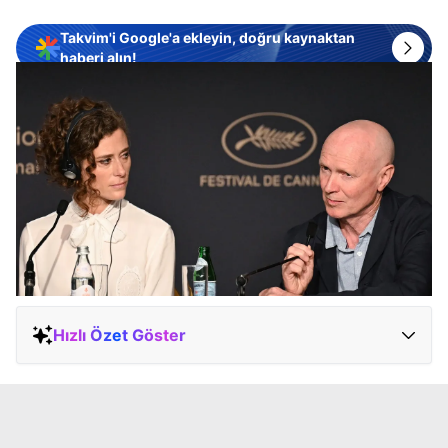
Takvim'i Google'a ekleyin, doğru kaynaktan
haberi alın!
Hızlı Özet Göster