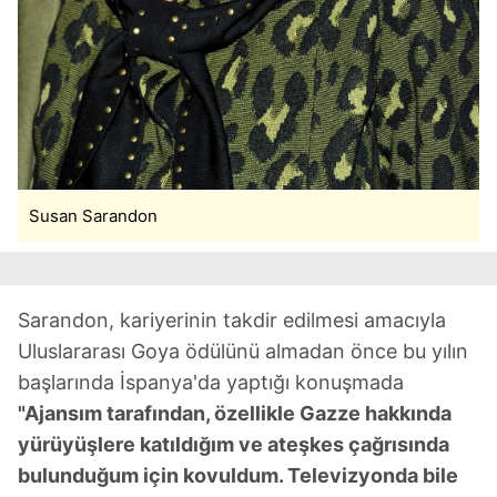
Çerezlere ilişkin tercihlerinizi aşağıda yer alan panel
vasıtasıyla belirleyebilirsiniz. Çerezlere ilişkin detaylı bilgi
için Ayarlar butonuna tıklayabilir,
Çerez Bilgilendirme
Metnimizi
ziyaret edebilirsiniz.
6698 sayılı Kişisel Verilerin Korunması Kanunu uyarınca
hazırlanmış Aydınlatma Metnimizi okumak ve sitemizde
Susan Sarandon
ilgili mevzuata uygun olarak kullanılan çerezlerle ilgili bilgi
almak için lütfen
tıklayınız
.
Sarandon, kariyerinin takdir edilmesi amacıyla
Uluslararası Goya ödülünü almadan önce bu yılın
başlarında İspanya'da yaptığı konuşmada
"Ajansım tarafından, özellikle Gazze hakkında
yürüyüşlere katıldığım ve ateşkes çağrısında
bulunduğum için kovuldum. Televizyonda bile