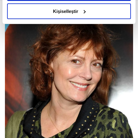
amacımızın size daha iyi bir reklam deneyimi sunmak
olduğunu ve sizlere en iyi içerikleri sunabilmek adına
Kişiselleştir
elimizden gelen çabayı gösterdiğimizi ve bu noktada,
reklamların maliyetlerimizi karşılamak noktasında tek gelir
kalemimiz olduğunu sizlere hatırlatmak isteriz.
Her halükârda, kullanıcılar, bu çerezlere izin vermedikleri
takdirde, kullanıcılara hedefli reklamlar
gösterilmeyecektir."
Sizlere daha iyi bir hizmet sunabilmek için İnternet
Sitemizde kendimize ve üçüncü kişilere ait çerezler
kullanılmaktadır. Bu çerezler vasıtasıyla çeşitli kişisel
verileriniz işlenmekte olup gerekli olan çerezler bilgi
toplumu hizmetlerinin sunulması amacıyla
kullanılmaktadır. Diğer çerezler, sitemizin daha işlevsel
kılınması ve kişiselleştirilmesi ve sizlere yönelik
reklam/pazarlama faaliyetlerinin yapılması, amaçlarıyla
sınırlı olarak açık rızanız dahilinde kullanılacaktır.