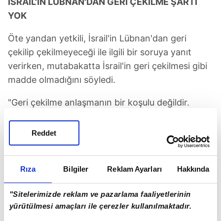
İSRAİL'İN LÜBNAN'DAN GERİ ÇEKİLME ŞARTI
YOK
Öte yandan yetkili, İsrail'in Lübnan'dan geri
çekilip çekilmeyeceği ile ilgili bir soruya yanıt
verirken, mutabakatta İsrail'in geri çekilmesi gibi
madde olmadığını söyledi.
"Geri çekilme anlaşmanın bir koşulu değildir.
Anlaşma bir ateşkes olup, tek taraflı bir ateşkes
olmayacaktır." diyen yetkili, Hizbullah’ın İsrail'e
Reddet
saldırı düzenlemesi halinde İsrail'in buna karşılık
vermeye hakkı olduğu değerlendirmesini yaptı.
Rıza
Bilgiler
Reklam Ayarları
Hakkında
"Sitelerimizde reklam ve pazarlama faaliyetlerinin
15.06.2026 18:41
yürütülmesi amaçları ile çerezler kullanılmaktadır.