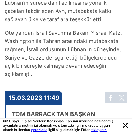
Lübnan’ın sürece dahil edilmesine yönelik
çabaları takdir eden Avn, mutabakata katkı
sağlayan ülke ve taraflara teşekkür etti.
Öte yandan İsrail Savunma Bakanı Yisrael Katz,
Washington ile Tahran arasındaki mutabakata
rağmen, İsrail ordusunun Lübnan'ın güneyinde,
Suriye ve Gazze'de işgal ettiği bölgelerde ucu
açık bir süreyle kalmaya devam edeceğini
açıklamıştı.
15.06.2026 11:49
TOM BARRACK'TAN BAŞKAN
ERDOĞAN'A TEŞEKKÜR
6698 sayılı Kişisel Verilerin Korunması Kanunu uyarınca hazırlanmış
aydınlatma metnimizi okumak ve sitemizde ilgili mevzuata uygun
olarak kullanılan
çerezlerle
ilgili bilgi almak için lütfen
tıklayınız.