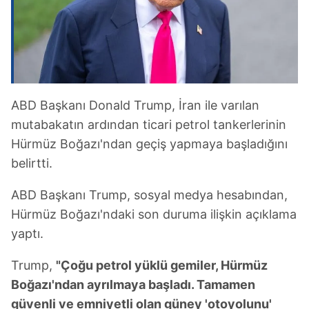
kullanılmaktadır. Bu çerezler vasıtasıyla çeşitli kişisel
verileriniz işlenmekte olup gerekli olan çerezler bilgi
toplumu hizmetlerinin sunulması amacıyla
kullanılmaktadır. Diğer çerezler, sitemizin daha işlevsel
kılınması ve kişiselleştirilmesi ve sizlere yönelik
reklam/pazarlama faaliyetlerinin yapılması, amaçlarıyla
sınırlı olarak açık rızanız dahilinde kullanılacaktır.
ABD Başkanı Donald Trump, İran ile varılan
mutabakatın ardından ticari petrol tankerlerinin
Çerezlere ilişkin tercihlerinizi aşağıda yer alan panel
Hürmüz Boğazı'ndan geçiş yapmaya başladığını
vasıtasıyla belirleyebilirsiniz. Çerezlere ilişkin detaylı bilgi
belirtti.
için Ayarlar butonuna tıklayabilir,
Çerez Bilgilendirme
Metnimizi
ziyaret edebilirsiniz.
ABD Başkanı Trump, sosyal medya hesabından,
Hürmüz Boğazı'ndaki son duruma ilişkin açıklama
6698 sayılı Kişisel Verilerin Korunması Kanunu uyarınca
yaptı.
hazırlanmış Aydınlatma Metnimizi okumak ve sitemizde
ilgili mevzuata uygun olarak kullanılan çerezlerle ilgili bilgi
Trump,
"Çoğu petrol yüklü gemiler, Hürmüz
almak için lütfen
tıklayınız
.
Boğazı'ndan ayrılmaya başladı. Tamamen
güvenli ve emniyetli olan güney 'otoyolunu'