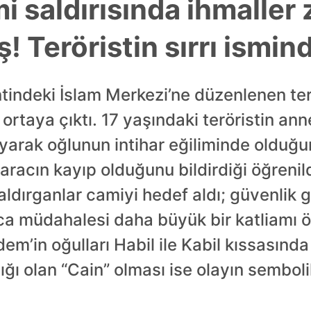
 saldırısında ihmaller 
! Teröristin sırrı ismin
tindeki İslam Merkezi’ne düzenlenen ter
ortaya çıktı. 17 yaşındaki teröristin ann
ayarak oğlunun intihar eğiliminde olduğ
 aracın kayıp olduğunu bildirdiği öğrenildi
ldırganlar camiyi hedef aldı; güvenlik g
a müdahalesi daha büyük bir katliamı ö
dem’in oğulları Habil ile Kabil kıssasınd
şılığı olan “Cain” olması ise olayın semb