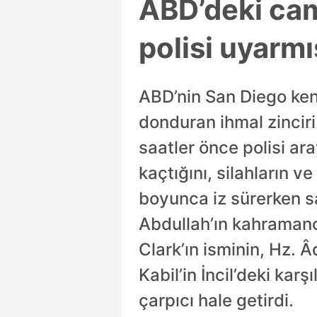
ABD’deki cami
polisi uyarmış
ABD’nin San Diego ken
donduran ihmal zinciri 
saatler önce polisi ar
kaçtığını, silahların ve
boyunca iz sürerken sa
Abdullah’ın kahramanc
Clark’ın isminin, Hz. Â
Kabil’in İncil’deki kar
çarpıcı hale getirdi.