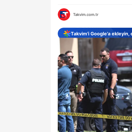
Takvim.com.tr
Takvim'i Google'a ekleyin,