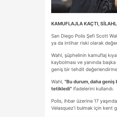
mevzuata uygun olarak kullanılan
KAMUFLAJLA KAÇTI, SİLAH
San Diego Polis Şefi Scott Wah
ya da intihar riski olarak değe
Wahl, şüphelinin kamuflaj kıyaf
kaybolması ve yanında başka b
geniş bir tehdit değerlendirme
Wahl,
"Bu durum, daha geniş 
tetikledi"
ifadelerini kullandı.
Polis, ihbar üzerine 17 yaşınd
Velasquez'i bulmak için kent g