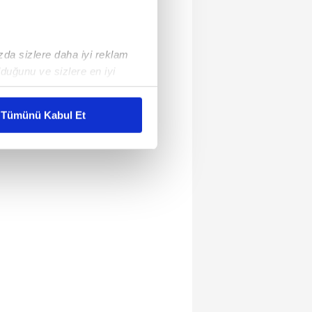
ızda sizlere daha iyi reklam
duğunu ve sizlere en iyi
liyetlerimizi karşılamak
Tümünü Kabul Et
ar gösterilmeyecektir."
çerezler kullanılmaktadır. Bu
u hizmetlerinin sunulması
i ve sizlere yönelik
nılacaktır.
kin detaylı bilgi için Ayarlar
ak ve sitemizde ilgili