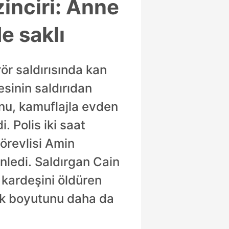
zinciri: Anne
de saklı
ör saldırısında kan
esinin saldırıdan
unu, kamuflajla evden
. Polis iki saat
örevlisi Amin
nledi. Saldırgan Cain
a kardeşini öldüren
olik boyutunu daha da