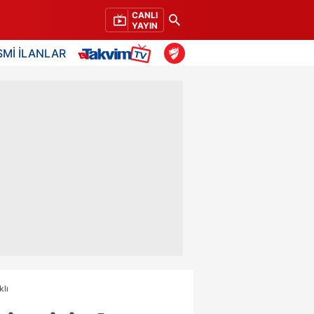
CANLI
YAYIN
SMİ İLANLAR
klı