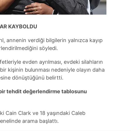
 çerezlerle ilgili bilgi almak için lütfen
tıklayınız
.
LAR KAYBOLDU
l, annenin verdiği bilgilerin yalnızca kayıp
rlendirilmediğini söyledi.
etleriyle evden ayrılması, evdeki silahların
ir kişinin bulunması nedeniyle olayın daha
sine dönüştüğünü belirtti.
bir tehdit değerlendirme tablosunu
aki Cain Clark ve 18 yaşındaki Caleb
enelinde arama başlattı.