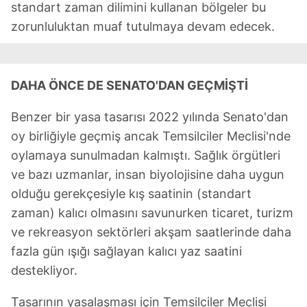
standart zaman dilimini kullanan bölgeler bu
Çerezlere ilişkin tercihlerinizi aşağıda yer alan panel
zorunluluktan muaf tutulmaya devam edecek.
vasıtasıyla belirleyebilirsiniz. Çerezlere ilişkin detaylı bilgi
için Ayarlar butonuna tıklayabilir,
Çerez Bilgilendirme
Metnimizi
ziyaret edebilirsiniz.
DAHA ÖNCE DE SENATO'DAN GEÇMİŞTİ
6698 sayılı Kişisel Verilerin Korunması Kanunu uyarınca
Benzer bir yasa tasarısı 2022 yılında Senato'dan
hazırlanmış Aydınlatma Metnimizi okumak ve sitemizde
ilgili mevzuata uygun olarak kullanılan çerezlerle ilgili bilgi
oy birliğiyle geçmiş ancak Temsilciler Meclisi'nde
almak için lütfen
tıklayınız
.
oylamaya sunulmadan kalmıştı. Sağlık örgütleri
ve bazı uzmanlar, insan biyolojisine daha uygun
olduğu gerekçesiyle kış saatinin (standart
zaman) kalıcı olmasını savunurken ticaret, turizm
ve rekreasyon sektörleri akşam saatlerinde daha
fazla gün ışığı sağlayan kalıcı yaz saatini
destekliyor.
Tasarının yasalaşması için Temsilciler Meclisi