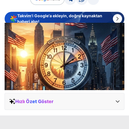
Takvim'i Google'a ekleyin, doğru kaynaktan
haberi alın!
Hızlı Özet Göster