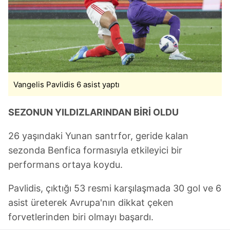
takdirde, kullanıcılara hedefli reklamlar
gösterilmeyecektir."
Sizlere daha iyi bir hizmet sunabilmek için İnternet
Sitemizde kendimize ve üçüncü kişilere ait çerezler
kullanılmaktadır. Bu çerezler vasıtasıyla çeşitli kişisel
verileriniz işlenmekte olup gerekli olan çerezler bilgi
Vangelis Pavlidis 6 asist yaptı
toplumu hizmetlerinin sunulması amacıyla
kullanılmaktadır. Diğer çerezler, sitemizin daha işlevsel
SEZONUN YILDIZLARINDAN BİRİ OLDU
kılınması ve kişiselleştirilmesi ve sizlere yönelik
reklam/pazarlama faaliyetlerinin yapılması, amaçlarıyla
26 yaşındaki Yunan santrfor, geride kalan
sınırlı olarak açık rızanız dahilinde kullanılacaktır.
sezonda Benfica formasıyla etkileyici bir
Çerezlere ilişkin tercihlerinizi aşağıda yer alan panel
performans ortaya koydu.
vasıtasıyla belirleyebilirsiniz. Çerezlere ilişkin detaylı bilgi
için Ayarlar butonuna tıklayabilir,
Çerez Bilgilendirme
Pavlidis, çıktığı 53 resmi karşılaşmada 30 gol ve 6
Metnimizi
ziyaret edebilirsiniz.
asist üreterek Avrupa'nın dikkat çeken
forvetlerinden biri olmayı başardı.
6698 sayılı Kişisel Verilerin Korunması Kanunu uyarınca