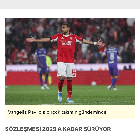
hazırlanmış Aydınlatma Metnimizi okumak ve sitemizde
ilgili mevzuata uygun olarak kullanılan çerezlerle ilgili bilgi
almak için lütfen
tıklayınız
.
Vangelis Pavlidis birçok takımın gündeminde
SÖZLEŞMESİ 2029'A KADAR SÜRÜYOR