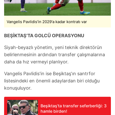
Vangelis Pavlidis'in 2029'a kadar kontratı var
BEŞİKTAŞ'TA GOLCÜ OPERASYONU
Siyah-beyazlı yönetim, yeni teknik direktörün
belirlenmesinin ardından transfer çalışmalarına
daha da hız vermeyi planlıyor.
Vangelis Pavlidis'in ise Beşiktaş'ın santrfor
listesindeki en önemli adaylardan biri olduğu
konuşuluyor.
Beşiktaş'ta transfer seferberliği: 3
hamle birden!