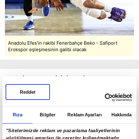
Anadolu Efes'in rakibi Fenerbahçe Beko - Safiport
Erokspor eşleşmesinin galibi olacak
YARI FİNALDE RAKİBİNİ BEKLİYOR
Reddet
Serinin ilk maçını da 86-75 kazanan Anadolu
Efes, çeyrek final eşleşmesini 2-0 ile geçti.
Lacivert-beyazlı ekip yarı finalde Fenerbahçe
Rıza
Bilgiler
Reklam Ayarları
Hakkında
Beko ile kozlarını paylaşacak.
"Sitelerimizde reklam ve pazarlama faaliyetlerinin
LARKIN TAKIMINI TAŞIDI
yürütülmesi amaçları ile çerezler kullanılmaktadır.