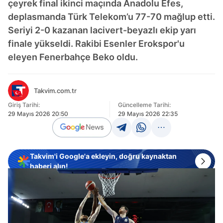
çeyrek final ikinci maçında Anadolu Efes,
deplasmanda Türk Telekom’u 77-70 mağlup etti.
Seriyi 2-0 kazanan lacivert-beyazlı ekip yarı
finale yükseldi. Rakibi Esenler Erokspor'u
eleyen Fenerbahçe Beko oldu.
Takvim.com.tr
Giriş Tarihi:
Güncelleme Tarihi:
29 Mayıs 2026 20:50
29 Mayıs 2026 22:35
Takvim'i Google'a ekleyin, doğru kaynaktan
haberi alın!