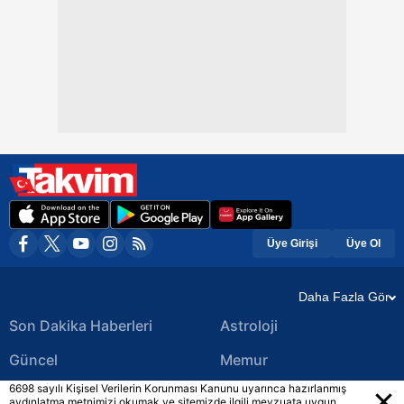
Üye Girişi
Üye Ol
Daha Fazla Gör
Son Dakika Haberleri
Astroloji
Güncel
Memur
6698 sayılı Kişisel Verilerin Korunması Kanunu uyarınca hazırlanmış
Ekonomi Haberleri
Yerel Haberler
aydınlatma metnimizi okumak ve sitemizde ilgili mevzuata uygun