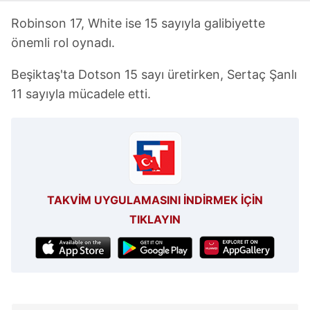
vasıtasıyla belirleyebilirsiniz. Çerezlere ilişkin detaylı bilgi
için Ayarlar butonuna tıklayabilir,
Çerez Bilgilendirme
Robinson 17, White ise 15 sayıyla galibiyette
Metnimizi
ziyaret edebilirsiniz.
önemli rol oynadı.
6698 sayılı Kişisel Verilerin Korunması Kanunu uyarınca
Beşiktaş'ta Dotson 15 sayı üretirken, Sertaç Şanlı
hazırlanmış Aydınlatma Metnimizi okumak ve sitemizde
11 sayıyla mücadele etti.
ilgili mevzuata uygun olarak kullanılan çerezlerle ilgili bilgi
almak için lütfen
tıklayınız
.
TAKVİM UYGULAMASINI İNDİRMEK İÇİN
TIKLAYIN