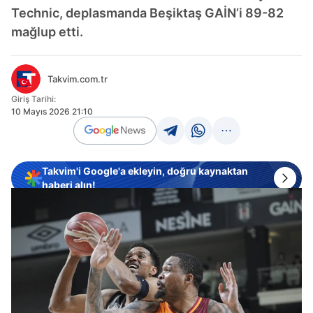
Technic, deplasmanda Beşiktaş GAİN’i 89-82
mağlup etti.
Takvim.com.tr
Giriş Tarihi:
10 Mayıs 2026 21:10
Takvim'i Google'a ekleyin, doğru kaynaktan
haberi alın!