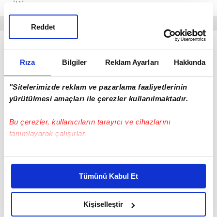
gitti.
Reddet
Rıza
Bilgiler
Reklam Ayarları
Hakkında
"Sitelerimizde reklam ve pazarlama faaliyetlerinin
yürütülmesi amaçları ile çerezler kullanılmaktadır.
Bu çerezler, kullanıcıların tarayıcı ve cihazlarını
tanımlayarak çalışırlar.
Bu çerezlere izin vermeniz halinde sizlere özel
kişiselleştirilmiş reklamlar sunabilir, sayfalarımızda sizlere
Tümünü Kabul Et
daha iyi reklam deneyimi yaşatabiliriz. Bunu yaparken
Galatasaray derbide Beşiktaş'ı yendi
amacımızın size daha iyi bir reklam deneyimi sunmak
olduğunu ve sizlere en iyi içerikleri sunabilmek adına
Kişiselleştir
elimizden gelen çabayı gösterdiğimizi ve bu noktada,
BEŞİKTAŞ GERİ DÖNEMEDİ