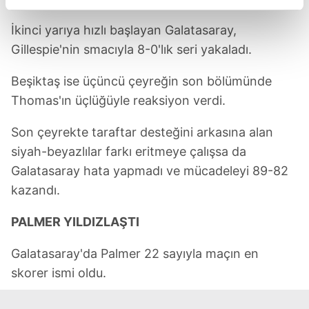
reklamların maliyetlerimizi karşılamak noktasında tek gelir
İkinci yarıya hızlı başlayan Galatasaray,
kalemimiz olduğunu sizlere hatırlatmak isteriz.
Gillespie'nin smacıyla 8-0'lık seri yakaladı.
Her halükârda, kullanıcılar, bu çerezlere izin vermedikleri
takdirde, kullanıcılara hedefli reklamlar
Beşiktaş ise üçüncü çeyreğin son bölümünde
gösterilmeyecektir."
Thomas'ın üçlüğüyle reaksiyon verdi.
Sizlere daha iyi bir hizmet sunabilmek için İnternet
Son çeyrekte taraftar desteğini arkasına alan
Sitemizde kendimize ve üçüncü kişilere ait çerezler
siyah-beyazlılar farkı eritmeye çalışsa da
kullanılmaktadır. Bu çerezler vasıtasıyla çeşitli kişisel
Galatasaray hata yapmadı ve mücadeleyi 89-82
verileriniz işlenmekte olup gerekli olan çerezler bilgi
kazandı.
toplumu hizmetlerinin sunulması amacıyla
kullanılmaktadır. Diğer çerezler, sitemizin daha işlevsel
PALMER YILDIZLAŞTI
kılınması ve kişiselleştirilmesi ve sizlere yönelik
reklam/pazarlama faaliyetlerinin yapılması, amaçlarıyla
Galatasaray'da Palmer 22 sayıyla maçın en
sınırlı olarak açık rızanız dahilinde kullanılacaktır.
skorer ismi oldu.
Çerezlere ilişkin tercihlerinizi aşağıda yer alan panel