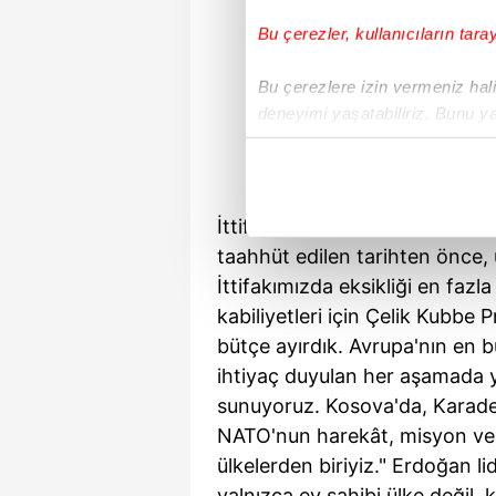
Bu çerezler, kullanıcıların tara
Bu çerezlere izin vermeniz halin
deneyimi yaşatabiliriz. Bunu y
içerikleri sunabilmek adına el
noktasında tek gelir kalemimiz 
Her halükârda, kullanıcılar, bu 
İttifakta bize tahsis edilen 
taahhüt edilen tarihten önce, ü
Sizlere daha iyi bir hizmet sun
İttifakımızda eksikliği en faz
çerezler vasıtasıyla çeşitli kiş
kabiliyetleri için Çelik Kubbe 
amacıyla kullanılmaktadır. Diğer
bütçe ayırdık. Avrupa'nın en 
reklam/pazarlama faaliyetlerinin
ihtiyaç duyulan her aşamada y
sunuyoruz. Kosova'da, Karaden
Çerezlere ilişkin tercihlerinizi 
butonuna tıklayabilir,
Çerez Bi
NATO'nun harekât, misyon ve t
ülkelerden biriyiz." Erdoğan l
6698 sayılı Kişisel Verilerin 
yalnızca ev sahibi ülke değil,