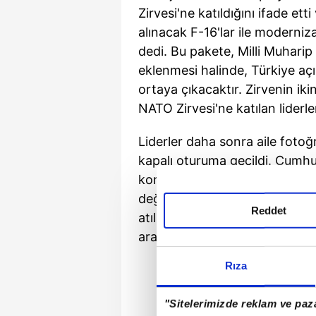
Zirvesi'ne katıldığını ifade ett
alınacak F-16'lar ile moderniz
dedi. Bu pakete, Milli Muhari
eklenmesi halinde, Türkiye aç
ortaya çıkacaktır. Zirvenin 
NATO Zirvesi'ne katılan liderler
Liderler daha sonra aile fotoğ
kapalı oturuma geçildi. Cumh
konuşmada Türkiye'nin NATO'ya
değerlendirmelerde bulundu: 
Reddet
atılımlarıyla üretim ve ihracat
arasına girdi.
Rıza
"Sitelerimizde reklam ve paza