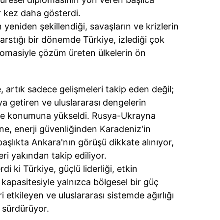
 çerezlerle ilgili bilgi almak için lütfen
tıklayınız
.
r kez daha gösterdi.
yeniden şekillendiği, savaşların ve krizlerin
sarstığı bir dönemde Türkiye, izlediği çok
plomasiyle çözüm üreten ülkelerin ön
, artık sadece gelişmeleri takip eden değil;
ya getiren ve uluslararası dengelerin
lke konumuna yükseldi. Rusya-Ukrayna
ne, enerji güvenliğinden Karadeniz'in
 başlıkta Ankara'nın görüşü dikkate alınıyor,
eri yakından takip ediliyor.
 ki Türkiye, güçlü liderliği, etkin
kapasitesiyle yalnızca bölgesel bir güç
i etkileyen ve uluslararası sistemde ağırlığı
 sürdürüyor.