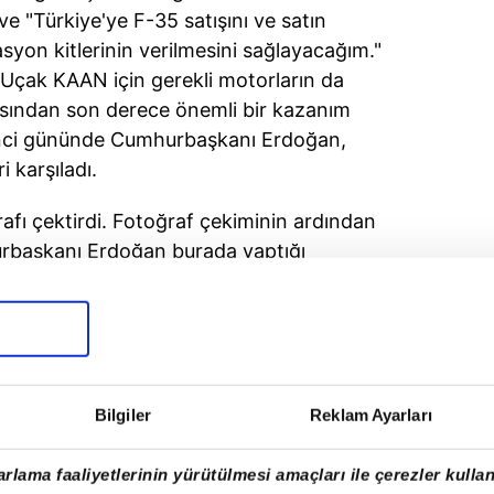
i ve "Türkiye'ye F-35 satışını ve satın
asyon kitlerinin verilmesini sağlayacağım."
p Uçak KAAN için gerekli motorların da
ısından son derece önemli bir kazanım
ikinci gününde Cumhurbaşkanı Erdoğan,
i karşıladı.
rafı çektirdi. Fotoğraf çekiminin ardından
urbaşkanı Erdoğan burada yaptığı
 katkılarını anlatarak şu
"Türkiye, savunma sanayisindeki
 kapasitesi bakımından dünyanın ilk 10 ülkesi
Bilgiler
Reklam Ayarları
rlama faaliyetlerinin yürütülmesi amaçları ile çerezler kullan