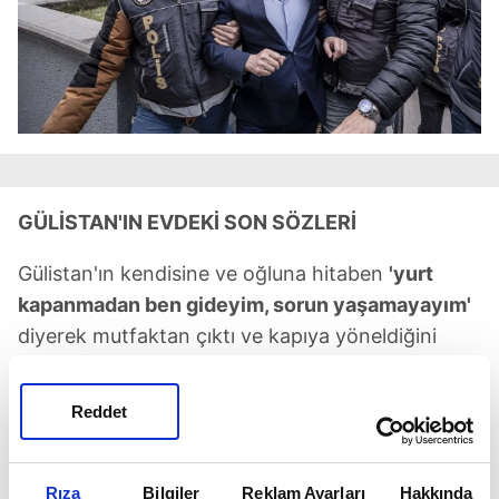
GÜLİSTAN'IN EVDEKİ SON SÖZLERİ
Gülistan'ın kendisine ve oğluna hitaben
'yurt
kapanmadan ben gideyim, sorun yaşamayayım'
diyerek mutfaktan çıktı ve kapıya yöneldiğini
belirten Cemile Yücer,
"Zeinal'da Gülistan'a
hitaben 'biz seninle sonra görüşürüz' diyerek
Reddet
odasına geçti. Gülistan evden çıktıktan sonra
bende daire kapısını kapattım ve Zeinal odasına
bende salona geçtim. Salonda Engin vardı.
Rıza
Bilgiler
Reklam Ayarları
Hakkında