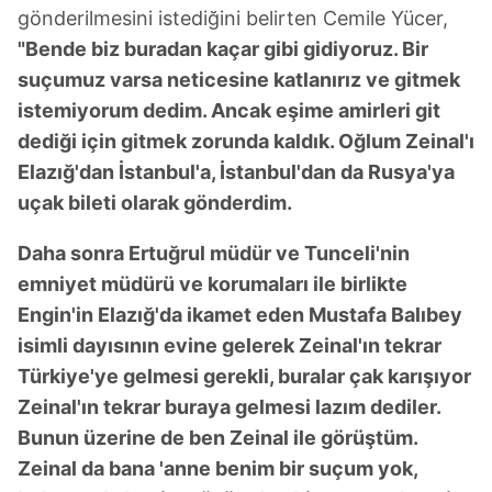
gönderilmesini istediğini belirten Cemile Yücer,
"Bende biz buradan kaçar gibi gidiyoruz. Bir
suçumuz varsa neticesine katlanırız ve gitmek
istemiyorum dedim. Ancak eşime amirleri git
dediği için gitmek zorunda kaldık. Oğlum Zeinal'ı
Elazığ'dan İstanbul'a, İstanbul'dan da Rusya'ya
uçak bileti olarak gönderdim.
Daha sonra Ertuğrul müdür ve Tunceli'nin
emniyet müdürü ve korumaları ile birlikte
Engin'in Elazığ'da ikamet eden Mustafa Balıbey
isimli dayısının evine gelerek Zeinal'ın tekrar
Türkiye'ye gelmesi gerekli, buralar çak karışıyor
Zeinal'ın tekrar buraya gelmesi lazım dediler.
Bunun üzerine de ben Zeinal ile görüştüm.
Zeinal da bana 'anne benim bir suçum yok,