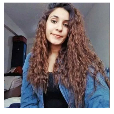
gösterilmeyecektir."
Sizlere daha iyi bir hizmet sunabilmek için İnternet
Sitemizde kendimize ve üçüncü kişilere ait çerezler
kullanılmaktadır. Bu çerezler vasıtasıyla çeşitli kişisel
verileriniz işlenmekte olup gerekli olan çerezler bilgi
toplumu hizmetlerinin sunulması amacıyla
kullanılmaktadır. Diğer çerezler, sitemizin daha işlevsel
kılınması ve kişiselleştirilmesi ve sizlere yönelik
reklam/pazarlama faaliyetlerinin yapılması, amaçlarıyla
sınırlı olarak açık rızanız dahilinde kullanılacaktır.
Çerezlere ilişkin tercihlerinizi aşağıda yer alan panel
vasıtasıyla belirleyebilirsiniz. Çerezlere ilişkin detaylı bilgi
için Ayarlar butonuna tıklayabilir,
Çerez Bilgilendirme
Metnimizi
ziyaret edebilirsiniz.
6698 sayılı Kişisel Verilerin Korunması Kanunu uyarınca
hazırlanmış Aydınlatma Metnimizi okumak ve sitemizde