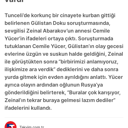
Tunceli’de korkunç bir cinayete kurban gittiği
belirlenen Gülistan Doku soruşturmasında,
sevgilisi Zeinal Abarakov’un annesi Cemile
Yücer’in ifadeleri ortaya çıktı. Soruşturmada
tutuklanan Cemile Yücer, Gülistan’ın olay gecesi
evlerine üzgün ve suskun halde geldiğini, Zeinal
ile görüştükten sonra “birbirimizi anlamıyoruz,
ilişkimize ara verdik” dediklerini ve daha sonra
yurda gitmek için evden ayrıldığını anlattı. Yücer
ayrıca olayın ardından oğlunun Rusya’ya
gönderildiğini belirterek, “Buralar çok karışıyor,
Zeinal’ın tekrar buraya gelmesi lazım dediler”
ifadelerini kullandı.
Takvim.com.tr