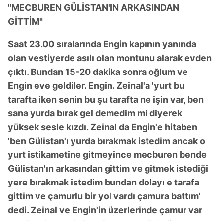
"MECBUREN GÜLİSTAN'IN ARKASINDAN
ilgili mevzuata uygun olarak kullanılan çerezlerle ilgili bilgi
almak için lütfen
tıklayınız
.
GİTTİM"
Saat 23.00 sıralarında Engin kapının yanında
olan vestiyerde asılı olan montunu alarak evden
çıktı. Bundan 15-20 dakika sonra oğlum ve
Engin eve geldiler. Engin. Zeinal'a 'yurt bu
tarafta iken senin bu şu tarafta ne işin var, ben
sana yurda bırak gel demedim mi diyerek
yüksek sesle kızdı. Zeinal da Engin'e hitaben
'ben Gülistan'ı yurda bırakmak istedim ancak o
yurt istikametine gitmeyince mecburen bende
Gülistan'ın arkasından gittim ve gitmek istediği
yere bırakmak istedim bundan dolayı e tarafa
gittim ve çamurlu bir yol vardı çamura battım'
dedi. Zeinal ve Engin'in üzerlerinde çamur var