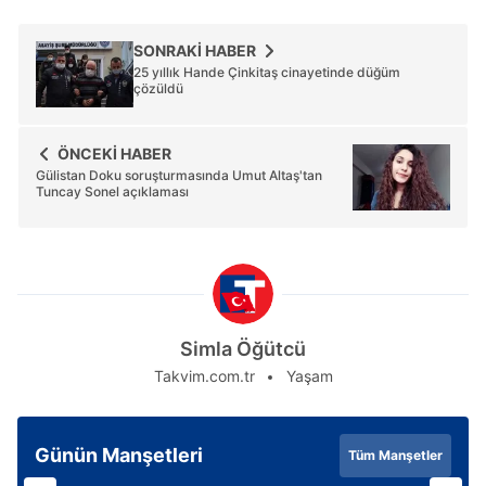
SONRAKİ HABER
25 yıllık Hande Çinkitaş cinayetinde düğüm
çözüldü
ÖNCEKİ HABER
Gülistan Doku soruşturmasında Umut Altaş'tan
Tuncay Sonel açıklaması
Simla Öğütcü
Takvim.com.tr
Yaşam
Günün Manşetleri
Tüm Manşetler