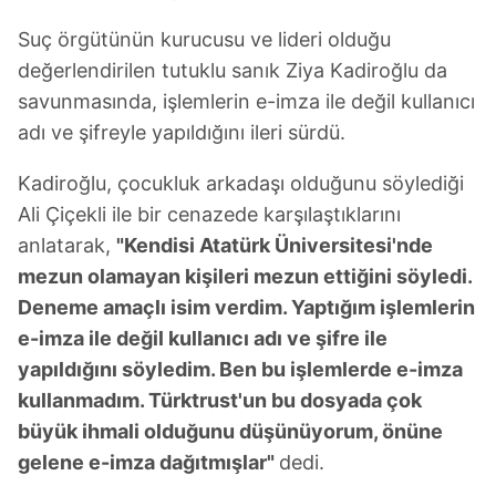
6698 sayılı Kişisel Verilerin Korunması Kanunu uyarınca
hazırlanmış Aydınlatma Metnimizi okumak ve sitemizde
Suç örgütünün kurucusu ve lideri olduğu
ilgili mevzuata uygun olarak kullanılan çerezlerle ilgili bilgi
değerlendirilen tutuklu sanık Ziya Kadiroğlu da
almak için lütfen
tıklayınız
.
savunmasında, işlemlerin e-imza ile değil kullanıcı
adı ve şifreyle yapıldığını ileri sürdü.
Kadiroğlu, çocukluk arkadaşı olduğunu söylediği
Ali Çiçekli ile bir cenazede karşılaştıklarını
anlatarak,
"Kendisi Atatürk Üniversitesi'nde
mezun olamayan kişileri mezun ettiğini söyledi.
Deneme amaçlı isim verdim. Yaptığım işlemlerin
e-imza ile değil kullanıcı adı ve şifre ile
yapıldığını söyledim. Ben bu işlemlerde e-imza
kullanmadım. Türktrust'un bu dosyada çok
büyük ihmali olduğunu düşünüyorum, önüne
gelene e-imza dağıtmışlar"
dedi.