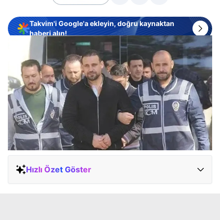
Takvim'i Google'a ekleyin, doğru kaynaktan
haberi alın!
Hızlı Özet Göster