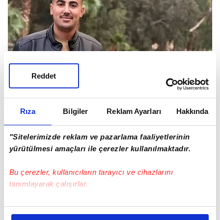
Reddet
Rıza
Bilgiler
Reklam Ayarları
Hakkında
"Sitelerimizde reklam ve pazarlama faaliyetlerinin
yürütülmesi amaçları ile çerezler kullanılmaktadır.
Bu çerezler, kullanıcıların tarayıcı ve cihazlarını
tanımlayarak çalışırlar.
Hataylı TIR şoförü Hüseyin Fırat.
Bu çerezlere izin vermeniz halinde sizlere özel
kişiselleştirilmiş reklamlar sunabilir, sayfalarımızda sizlere