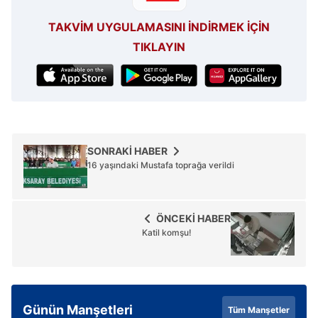
reklam/pazarlama faaliyetlerinin yapılması, amaçlarıyla
sınırlı olarak açık rızanız dahilinde kullanılacaktır.
TAKVİM UYGULAMASINI İNDİRMEK İÇİN
TIKLAYIN
Çerezlere ilişkin tercihlerinizi aşağıda yer alan panel
vasıtasıyla belirleyebilirsiniz. Çerezlere ilişkin detaylı bilgi
için Ayarlar butonuna tıklayabilir,
Çerez Bilgilendirme
Metnimizi
ziyaret edebilirsiniz.
6698 sayılı Kişisel Verilerin Korunması Kanunu uyarınca
SONRAKİ HABER
hazırlanmış Aydınlatma Metnimizi okumak ve sitemizde
16 yaşındaki Mustafa toprağa verildi
ilgili mevzuata uygun olarak kullanılan çerezlerle ilgili bilgi
almak için lütfen
tıklayınız
.
ÖNCEKİ HABER
Katil komşu!
Günün Manşetleri
Tüm Manşetler