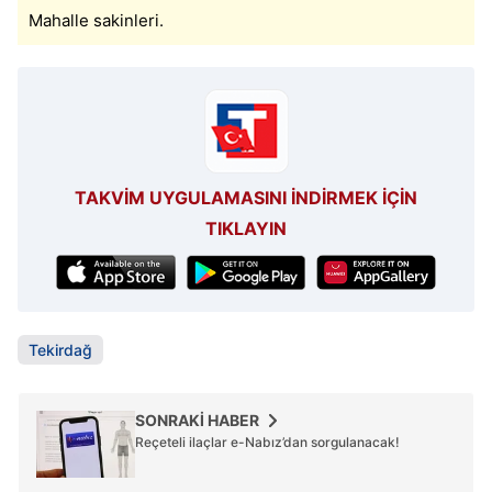
Mahalle sakinleri.
TAKVİM UYGULAMASINI İNDİRMEK İÇİN
TIKLAYIN
Tekirdağ
SONRAKİ HABER
Reçeteli ilaçlar e-Nabız’dan sorgulanacak!