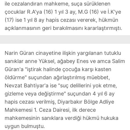
ile cezalandıran mahkeme, suça sürüklenen
6698 sayılı Kişisel Verilerin Korunması Kanunu uyarınca
çocuklar R.A'ya (16) 1 yıl 3 ay, M.G (16) ve İ.K'ye
hazırlanmış Aydınlatma Metnimizi okumak ve sitemizde
(17) ise 1 yıl 8 ay hapis cezası vererek, hükmün
ilgili mevzuata uygun olarak kullanılan çerezlerle ilgili bilgi
açıklanmasının geri bırakılmasını kararlaştırmıştı.
almak için lütfen
tıklayınız
.
Narin Güran cinayetine ilişkin yargılanan tutuklu
sanıklar anne Yüksel, ağabey Enes ve amca Salim
Güran'a "iştirak halinde çocuğa karşı kasten
öldürme" suçundan ağırlaştırılmış müebbet,
Nevzat Bahtiyar'a ise "suç delillerini yok etme,
gizleme veya değiştirme" suçundan 4 yıl 6 ay
hapis cezası verilmiş, Diyarbakır Bölge Adliye
Mahkemesi 1. Ceza Dairesi, ilk derece
mahkemesinin sanıklara verdiği hükmü hukuka
uygun bulmuştu.