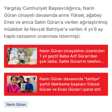
Yargıtay Cumhuriyet Başsavcılığınca, Narin
Güran cinayeti davasında anne Yüksel, ağabey
Enes ve amca Salim Güran'a verilen ağırlaştırılmış
müebbet ile Nevzat Bahtiyar'a verilen 4 yıl 6 ay
hapis cezasının onanması istenmişti.
Narin Güran cinayetinin üzerinden
1 yıl geçti! Baba Arif Güran'dan
şok iddia: Salim Güran'ın telefonu
sıfırlandı
Narin Güran davasında "tahliye"
şerhi! Mahkeme başkanı Yüksel
Güran ve Enes Güran'ı işaret etti
Narin Güran