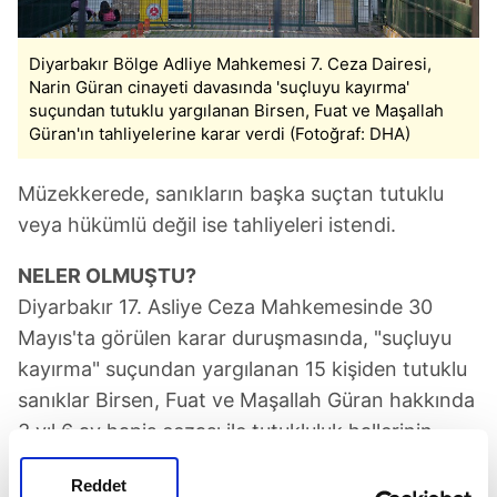
Diyarbakır Bölge Adliye Mahkemesi 7. Ceza Dairesi,
Narin Güran cinayeti davasında 'suçluyu kayırma'
suçundan tutuklu yargılanan Birsen, Fuat ve Maşallah
Güran'ın tahliyelerine karar verdi (Fotoğraf: DHA)
Müzekkerede, sanıkların başka suçtan tutuklu
veya hükümlü değil ise tahliyeleri istendi.
NELER OLMUŞTU?
Diyarbakır 17. Asliye Ceza Mahkemesinde 30
Mayıs'ta görülen karar duruşmasında, "suçluyu
kayırma" suçundan yargılanan 15 kişiden tutuklu
sanıklar Birsen, Fuat ve Maşallah Güran hakkında
3 yıl 6 ay hapis cezası ile tutukluluk hallerinin
devamına karar verilmişti.
Reddet