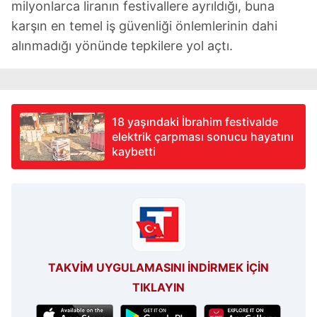
milyonlarca liranın festivallere ayrıldığı, buna
karşın en temel iş güvenliği önlemlerinin dahi
Çerezlere ilişkin tercihlerinizi aşağıda yer alan panel
alınmadığı yönünde tepkilere yol açtı.
vasıtasıyla belirleyebilirsiniz. Çerezlere ilişkin detaylı bilgi
için Ayarlar butonuna tıklayabilir,
Çerez Bilgilendirme
Metnimizi
ziyaret edebilirsiniz.
6698 sayılı Kişisel Verilerin Korunması Kanunu uyarınca
18 yaşındaki İbrahim festivalde
hazırlanmış Aydınlatma Metnimizi okumak ve sitemizde
elektrik çarpması sonucu hayatını
ilgili mevzuata uygun olarak kullanılan çerezlerle ilgili bilgi
kaybetti
almak için lütfen
tıklayınız
.
TAKVİM UYGULAMASINI İNDİRMEK İÇİN
TIKLAYIN