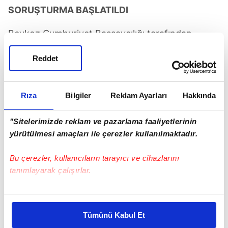
SORUŞTURMA BAŞLATILDI
Beykoz Cumhuriyet Başsavcılığı tarafından
başlatılan soruşturma kapsamında, dondurma
Reddet
standının işletmecisi Uğur B. ile birlikte 3 kişi
gözaltına alındı. İş güvenliği uzmanının
hazırlayacağı rapora göre gözaltı sayısının
Rıza
Bilgiler
Reklam Ayarları
Hakkında
artabileceği öğrenildi.
"Sitelerimizde reklam ve pazarlama faaliyetlerinin
yürütülmesi amaçları ile çerezler kullanılmaktadır.
Bu çerezler, kullanıcıların tarayıcı ve cihazlarını
tanımlayarak çalışırlar.
Bu çerezlere izin vermeniz halinde sizlere özel
kişiselleştirilmiş reklamlar sunabilir, sayfalarımızda sizlere
Tümünü Kabul Et
daha iyi reklam deneyimi yaşatabiliriz. Bunu yaparken