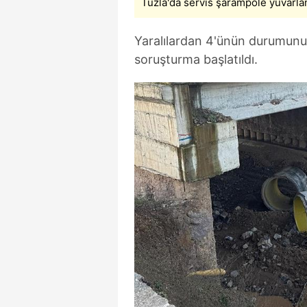
Tuzla'da servis şarampole yuvarlan
mevzuata uygun olarak kullanılan
Yaralılardan 4'ünün durumunun
soruşturma başlatıldı.