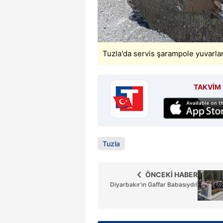
Tuzla'da servis şarampole yuvarlan
TAKVİM 
Tuzla
ÖNCEKİ HABER
Diyarbakır’ın Gaffar Babasıydı!