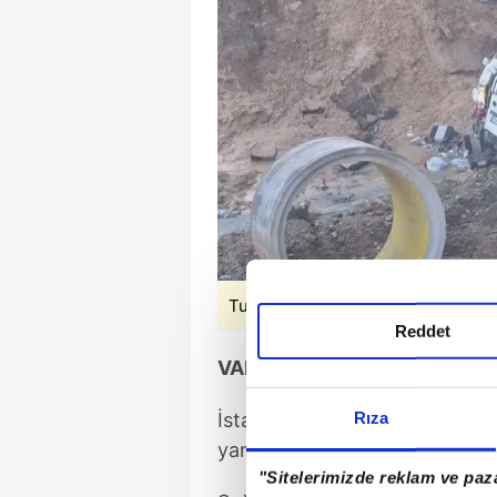
Tuzla'da servis şarampole yuvarla
Reddet
VALİLİK SON DURUMU AÇIKL
İstanbul Valiliği, kazada 1 kişi
Rıza
yaralandığını belirtti.
"Sitelerimizde reklam ve paza