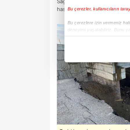
Sağlık ekipleri, yaralıları ola
hastaneye kaldırdı.
Bu çerezler, kullanıcıların tara
Bu çerezlere izin vermeniz halin
deneyimi yaşatabiliriz. Bunu y
içerikleri sunabilmek adına el
noktasında tek gelir kalemimiz 
Her halükârda, kullanıcılar, bu 
Sizlere daha iyi bir hizmet sun
çerezler vasıtasıyla çeşitli kiş
amacıyla kullanılmaktadır. Diğer
reklam/pazarlama faaliyetlerinin
Çerezlere ilişkin tercihlerinizi 
butonuna tıklayabilir,
Çerez Bi
6698 sayılı Kişisel Verilerin 