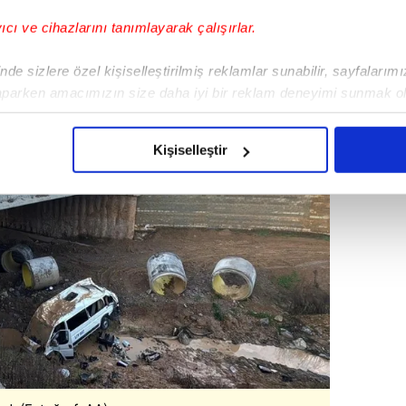
y yerinde yapılan ilk müdahalenin ardından
yıcı ve cihazlarını tanımlayarak çalışırlar.
de sizlere özel kişiselleştirilmiş reklamlar sunabilir, sayfalarım
aparken amacımızın size daha iyi bir reklam deneyimi sunmak ol
imizden gelen çabayı gösterdiğimizi ve bu noktada, reklamların ma
olduğunu sizlere hatırlatmak isteriz.
Kişiselleştir
çerezlere izin vermedikleri takdirde, kullanıcılara hedefli reklaml
abilmek için İnternet Sitemizde kendimize ve üçüncü kişilere ait 
isel verileriniz işlenmekte olup gerekli olan çerezler bilgi toplum
 çerezler, sitemizin daha işlevsel kılınması ve kişiselleştirilmes
 yapılması, amaçlarıyla sınırlı olarak açık rızanız dahilinde kulla
aşağıda yer alan panel vasıtasıyla belirleyebilirsiniz. Çerezlere iliş
lgilendirme Metnimizi
ziyaret edebilirsiniz.
Korunması Kanunu uyarınca hazırlanmış Aydınlatma Metnimizi okum