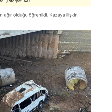
dı (Fotoğraf: AA)
 çerezlerle ilgili bilgi almak için lütfen
tıklayınız
.
 ağır olduğu öğrenildi. Kazaya ilişkin