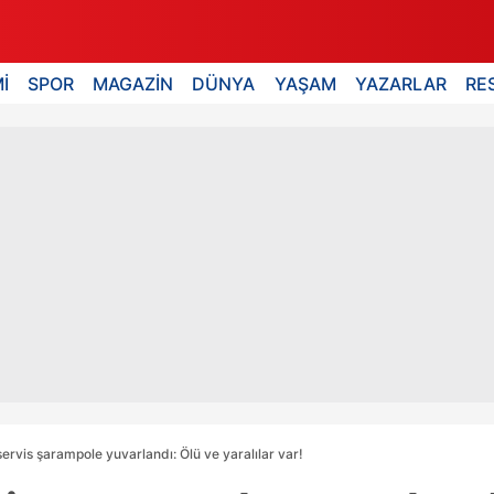
İ
SPOR
MAGAZİN
DÜNYA
YAŞAM
YAZARLAR
RE
servis şarampole yuvarlandı: Ölü ve yaralılar var!