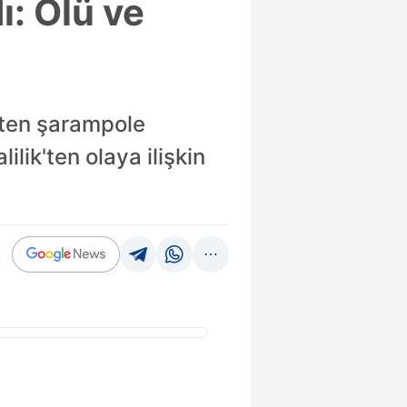
ı: Ölü ve
kten şarampole
ilik'ten olaya ilişkin