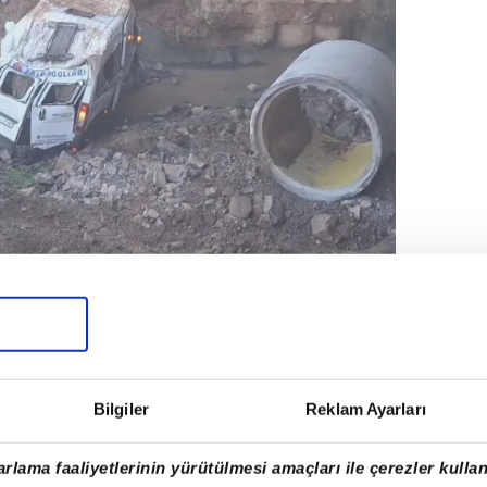
ndı (Fotoğraf: DHA)
ADI
nin hayatını kaybettiğini, 14 kişinin de
Bilgiler
Reklam Ayarları
rlama faaliyetlerinin yürütülmesi amaçları ile çerezler kullan