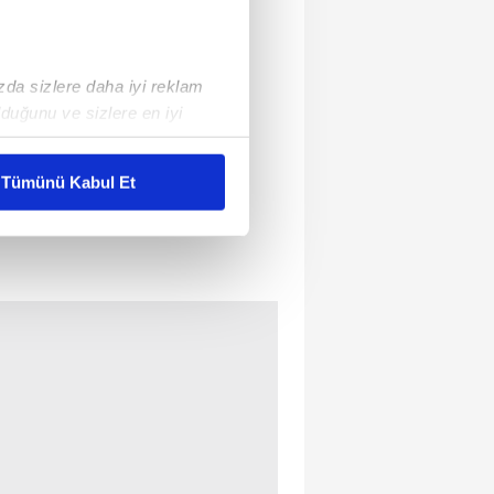
ızda sizlere daha iyi reklam
duğunu ve sizlere en iyi
liyetlerimizi karşılamak
Tümünü Kabul Et
ar gösterilmeyecektir."
çerezler kullanılmaktadır. Bu
u hizmetlerinin sunulması
i ve sizlere yönelik
nılacaktır.
kin detaylı bilgi için Ayarlar
ak ve sitemizde ilgili