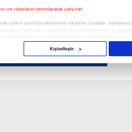
yıcı ve cihazlarını tanımlayarak çalışırlar.
de sizlere özel kişiselleştirilmiş reklamlar sunabilir, sayfalarım
aparken amacımızın size daha iyi bir reklam deneyimi sunmak ol
imizden gelen çabayı gösterdiğimizi ve bu noktada, reklamların ma
olduğunu sizlere hatırlatmak isteriz.
Kişiselleştir
çerezlere izin vermedikleri takdirde, kullanıcılara hedefli reklaml
abilmek için İnternet Sitemizde kendimize ve üçüncü kişilere ait 
isel verileriniz işlenmekte olup gerekli olan çerezler bilgi toplum
 çerezler, sitemizin daha işlevsel kılınması ve kişiselleştirilmes
 yapılması, amaçlarıyla sınırlı olarak açık rızanız dahilinde kulla
aşağıda yer alan panel vasıtasıyla belirleyebilirsiniz. Çerezlere iliş
lgilendirme Metnimizi
ziyaret edebilirsiniz.
Korunması Kanunu uyarınca hazırlanmış Aydınlatma Metnimizi okum