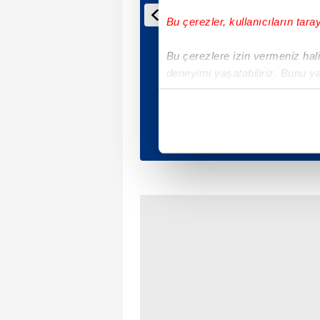
Bu çerezler, kullanıcıların tara
Bu çerezlere izin vermeniz halin
deneyimi yaşatabiliriz. Bunu y
içerikleri sunabilmek adına el
noktasında tek gelir kalemimiz 
Her halükârda, kullanıcılar, bu 
Sizlere daha iyi bir hizmet sun
çerezler vasıtasıyla çeşitli kiş
amacıyla kullanılmaktadır. Diğer
reklam/pazarlama faaliyetlerinin
Çerezlere ilişkin tercihlerinizi 
butonuna tıklayabilir,
Çerez Bi
6698 sayılı Kişisel Verilerin 