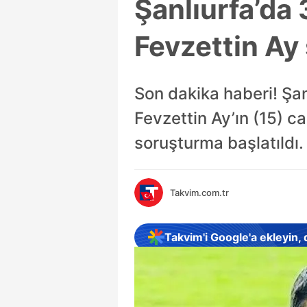
Şanlıurfa’da 
Fevzettin Ay
Son dakika haberi! Şan
Fevzettin Ay’ın (15) c
soruşturma başlatıldı.
Takvim.com.tr
Takvim'i Google'a ekleyin,