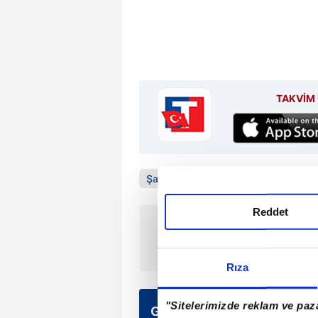
TAKVİM 
Şanlıurfa
Reddet
ÖNCEKİ HABER
FETÖ firarisi tutuklandı
Rıza
"Sitelerimizde reklam ve paza
Günün Manşetleri