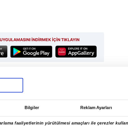
UYGULAMASINI İNDİRMEK İÇİN TIKLAYIN
SONRAKİ HABER
Annesine bıçak dayayıp rehin
aldı
Bilgiler
Reklam Ayarları
rlama faaliyetlerinin yürütülmesi amaçları ile çerezler kullan
Tüm Manşetler