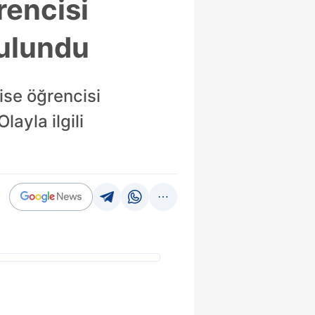
rencisi
bulundu
ise öğrencisi
ayla ilgili