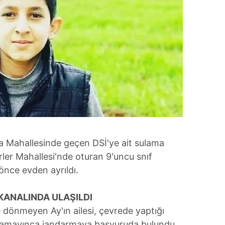
ca Mahallesinde geçen DSİ'ye ait sulama
ler Mahallesi'nde oturan 9'uncu snıf
önce evden ayrıldı.
KANALINDA ULAŞILDI
dönmeyen Ay'ın ailesi, çevrede yaptığı
ulamayınca jandarmaya başvuruda bulundu.