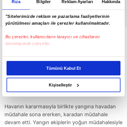
Rıza
Bilgiler
Reklam Ayarları
Hakkında
"Sitelerimizde reklam ve pazarlama faaliyetlerinin
yürütülmesi amaçları ile çerezler kullanılmaktadır.
Bu çerezler, kullanıcıların tarayıcı ve cihazlarını
tanımlayarak çalışırlar.
Bu çerezlere izin vermeniz halinde sizlere özel
kişiselleştirilmiş reklamlar sunabilir, sayfalarımızda sizlere
Tümünü Kabul Et
daha iyi reklam deneyimi yaşatabiliriz. Bunu yaparken
amacımızın size daha iyi bir reklam deneyimi sunmak
olduğunu ve sizlere en iyi içerikleri sunabilmek adına
Kişiselleştir
elimizden gelen çabayı gösterdiğimizi ve bu noktada,
reklamların maliyetlerimizi karşılamak noktasında tek gelir
kalemimiz olduğunu sizlere hatırlatmak isteriz.
Havanın kararmasıyla birlikte yangına havadan
müdahale sona ererken, karadan müdahale
Her halükârda, kullanıcılar, bu çerezlere izin vermedikleri
devam etti. Yangın ekiplerin yoğun müdahalesiyle
takdirde, kullanıcılara hedefli reklamlar