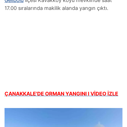
Gelibolu
ilçesi Kavakköy köyü mevkiinde saat
17.00 sıralarında makilik alanda yangın çıktı.
ÇANAKKALE'DE ORMAN YANGINI I VİDEO İZLE