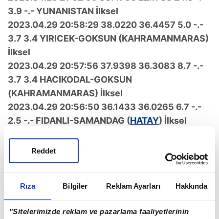
3.9 -.- YUNANISTAN İlksel
2023.04.29 20:58:29 38.0220 36.4457 5.0 -.-
3.7 3.4 YIRICEK-GOKSUN (KAHRAMANMARAS)
İlksel
2023.04.29 20:57:56 37.9398 36.3083 8.7 -.-
3.7 3.4 HACIKODAL-GOKSUN
(KAHRAMANMARAS) İlksel
2023.04.29 20:56:50 36.1433 36.0265 6.7 -.-
2.5 -.- FIDANLI-SAMANDAG (
HATAY
) İlksel
2023.04.29 20:53:14 38.4532 37.5097 5.9 -.-
2.0 -.- SUGUL-DARENDE (
MALATYA
) İlksel
Reddet
2023.04.29 20:38:24 38.1775 37.7760 7.8 -.-
2.0 -.- CAVUSLU-DOGANSEHIR (MALATYA)
Rıza
Bilgiler
Reklam Ayarları
Hakkında
İlksel
2023.04.29 20:36:40 38.2782 40.2823 7.9 -.-
"Sitelerimizde reklam ve pazarlama faaliyetlerinin
2.3 -.- BATURKOY-DICLE (DIYARBAKIR) İlksel