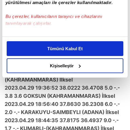
yürütülmesi amaçları ile çerezler kullanılmaktadır.
2023.04.29 20:22:54 38.1250 37.6450 5.3 -.-
3.2 3.2 TAPKIRANKALE-ELBISTAN
Bu çerezler, kullanıcıların tarayıcı ve cihazlarını
(KAHRAMANMARAS) İlksel
tanımlayarak çalışırlar.
2023.04.29 20:13:07 38.3208 40.2118 5.0 -.-
Bu çerezlere izin vermeniz halinde sizlere özel
2.8 -.- MEYDAN-DICLE (DIYARBAKIR) İlksel
kişiselleştirilmiş reklamlar sunabilir, sayfalarımızda sizlere
2023.04.29 20:11:34 39.0497 40.7093 5.4 -.-
Tümünü Kabul Et
daha iyi reklam deneyimi yaşatabiliriz. Bunu yaparken
2.1 -.- ELMALI-(BINGOL) İlksel
amacımızın size daha iyi bir reklam deneyimi sunmak
2023.04.29 19:47:46 37.9365 36.2802 5.0 -.-
olduğunu ve sizlere en iyi içerikleri sunabilmek adına
Kişiselleştir
2.5 -.- HACIKODAL-GOKSUN
elimizden gelen çabayı gösterdiğimizi ve bu noktada,
reklamların maliyetlerimizi karşılamak noktasında tek gelir
(KAHRAMANMARAS) İlksel
kalemimiz olduğunu sizlere hatırlatmak isteriz.
2023.04.29 19:36:52 38.0222 36.4708 5.0 -.-
3.8 3.6 GOKSUN (KAHRAMANMARAS) İlksel
Her halükârda, kullanıcılar, bu çerezlere izin vermedikleri
2023.04.29 18:56:40 37.8630 36.2308 6.0 -.-
takdirde, kullanıcılara hedefli reklamlar
2.0 -.- KARAKUYU-SAIMBEYLI (ADANA) İlksel
gösterilmeyecektir."
2023.04.29 18:44:35 37.8175 36.4937 9.0 -.-
Sizlere daha iyi bir hizmet sunabilmek için İnternet
1.7 -.- KUMARLI-(KAHRAMANMARAS) İlksel