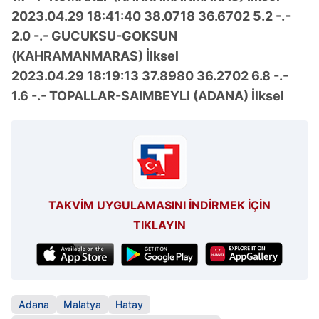
Sitemizde kendimize ve üçüncü kişilere ait çerezler
2023.04.29 18:41:40 38.0718 36.6702 5.2 -.-
kullanılmaktadır. Bu çerezler vasıtasıyla çeşitli kişisel
2.0 -.- GUCUKSU-GOKSUN
verileriniz işlenmekte olup gerekli olan çerezler bilgi
(KAHRAMANMARAS) İlksel
toplumu hizmetlerinin sunulması amacıyla
2023.04.29 18:19:13 37.8980 36.2702 6.8 -.-
kullanılmaktadır. Diğer çerezler, sitemizin daha işlevsel
1.6 -.- TOPALLAR-SAIMBEYLI (ADANA) İlksel
kılınması ve kişiselleştirilmesi ve sizlere yönelik
reklam/pazarlama faaliyetlerinin yapılması, amaçlarıyla
sınırlı olarak açık rızanız dahilinde kullanılacaktır.
Çerezlere ilişkin tercihlerinizi aşağıda yer alan panel
vasıtasıyla belirleyebilirsiniz. Çerezlere ilişkin detaylı bilgi
için Ayarlar butonuna tıklayabilir,
Çerez Bilgilendirme
TAKVİM UYGULAMASINI İNDİRMEK İÇİN
Metnimizi
ziyaret edebilirsiniz.
TIKLAYIN
6698 sayılı Kişisel Verilerin Korunması Kanunu uyarınca
hazırlanmış Aydınlatma Metnimizi okumak ve sitemizde
ilgili mevzuata uygun olarak kullanılan çerezlerle ilgili bilgi
almak için lütfen
tıklayınız
.
Adana
Malatya
Hatay