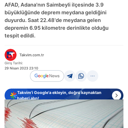
AFAD, Adana'nın Saimbeyli ilçesinde 3.9
büyüklüğünde deprem meydana geldiğini
duyurdu. Saat 22.48'de meydana gelen
depremin 6.95 kilometre derinlikte olduğu
tespit edildi.
Takvim.com.tr
Giriş Tarihi:
29 Nisan 2023 23:10
Takvim'i Google'a ekleyin, doğru kaynaktan
haberi alın!