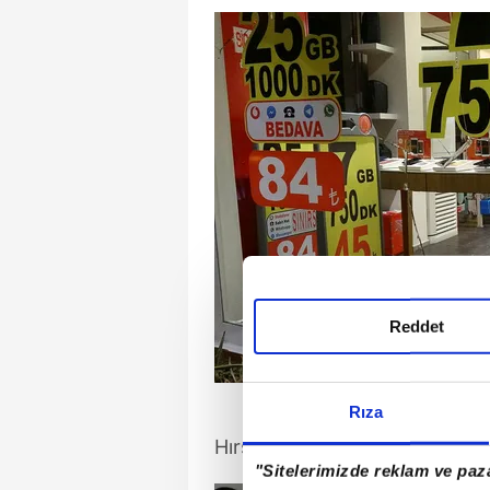
Reddet
Rıza
Hırsızlar olay yerinden koşara
"Sitelerimizde reklam ve paza