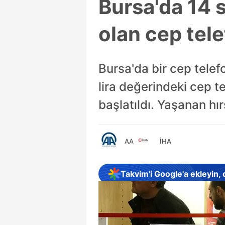
Bursa'da 14 
olan cep tele
Bursa'da bir cep tele
lira değerindeki cep t
başlatıldı. Yaşanan hır
AA
İHA
Takvim'i Google'a ekleyin,