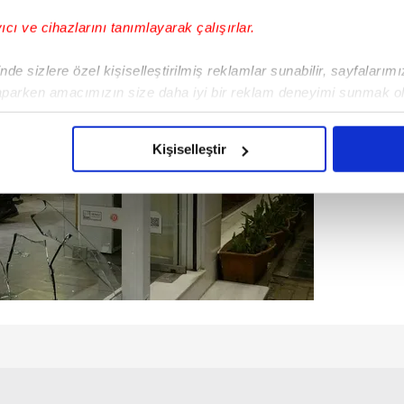
yıcı ve cihazlarını tanımlayarak çalışırlar.
de sizlere özel kişiselleştirilmiş reklamlar sunabilir, sayfalarım
aparken amacımızın size daha iyi bir reklam deneyimi sunmak ol
imizden gelen çabayı gösterdiğimizi ve bu noktada, reklamların ma
olduğunu sizlere hatırlatmak isteriz.
Kişiselleştir
çerezlere izin vermedikleri takdirde, kullanıcılara hedefli reklaml
abilmek için İnternet Sitemizde kendimize ve üçüncü kişilere ait 
isel verileriniz işlenmekte olup gerekli olan çerezler bilgi toplum
 çerezler, sitemizin daha işlevsel kılınması ve kişiselleştirilmes
 yapılması, amaçlarıyla sınırlı olarak açık rızanız dahilinde kulla
aşağıda yer alan panel vasıtasıyla belirleyebilirsiniz. Çerezlere iliş
lgilendirme Metnimizi
ziyaret edebilirsiniz.
Korunması Kanunu uyarınca hazırlanmış Aydınlatma Metnimizi okum