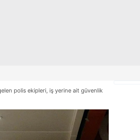
 çerezlerle ilgili bilgi almak için lütfen
tıklayınız
.
len polis ekipleri, iş yerine ait güvenlik