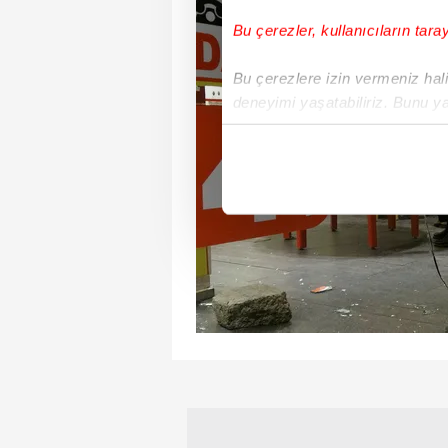
Bu çerezler, kullanıcıların tara
Bu çerezlere izin vermeniz halin
deneyimi yaşatabiliriz. Bunu y
içerikleri sunabilmek adına el
noktasında tek gelir kalemimiz 
Her halükârda, kullanıcılar, bu 
Sizlere daha iyi bir hizmet sun
çerezler vasıtasıyla çeşitli kiş
amacıyla kullanılmaktadır. Diğer
reklam/pazarlama faaliyetlerinin
Çerezlere ilişkin tercihlerinizi 
butonuna tıklayabilir,
Çerez Bi
6698 sayılı Kişisel Verilerin 