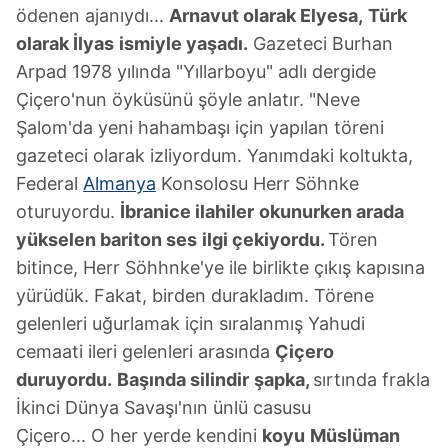
ödenen ajanıydı...
Arnavut olarak Elyesa,
Türk
olarak İlyas
ismiyle yaşadı.
Gazeteci Burhan
Arpad 1978 yılında "Yıllarboyu" adlı dergide
Çiçero'nun öyküsünü şöyle anlatır. "Neve
Şalom'da yeni hahambaşı için yapılan töreni
gazeteci olarak izliyordum. Yanımdaki koltukta,
Federal
Almanya
Konsolosu Herr Söhnke
oturuyordu.
İbranice ilahiler
okunurken arada
yükselen bariton ses
ilgi çekiyordu.
Tören
bitince, Herr Söhhnke'ye ile birlikte çıkış kapısına
yürüdük. Fakat, birden durakladım. Törene
gelenleri uğurlamak için sıralanmış Yahudi
cemaati ileri gelenleri arasında
Çiçero
duruyordu.
Başında silindir
şapka,
sırtında frakla
İkinci Dünya Savaşı'nın ünlü casusu
Çiçero... O her yerde kendini
koyu
Müslüman