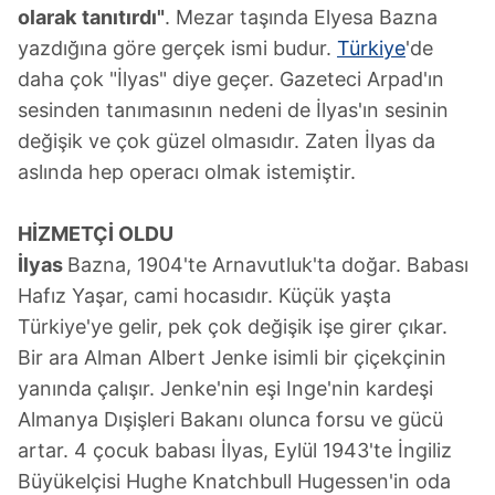
olarak
tanıtırdı"
. Mezar taşında Elyesa Bazna
yazdığına göre gerçek ismi budur.
Türkiye
'de
daha çok "İlyas" diye geçer. Gazeteci Arpad'ın
sesinden tanımasının nedeni de İlyas'ın sesinin
değişik ve çok güzel olmasıdır. Zaten İlyas da
aslında hep operacı olmak istemiştir.
HİZMETÇİ
OLDU
İlyas
Bazna, 1904'te Arnavutluk'ta doğar. Babası
Hafız Yaşar, cami hocasıdır. Küçük yaşta
Türkiye'ye gelir, pek çok değişik işe girer çıkar.
Bir ara Alman Albert Jenke isimli bir çiçekçinin
yanında çalışır. Jenke'nin eşi Inge'nin kardeşi
Almanya Dışişleri Bakanı olunca forsu ve gücü
artar. 4 çocuk babası İlyas, Eylül 1943'te İngiliz
Büyükelçisi Hughe Knatchbull Hugessen'in oda