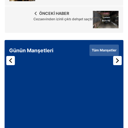
hazırlanmış Aydınlatma Metnimizi okumak ve sitemizde
ilgili mevzuata uygun olarak kullanılan çerezlerle ilgili bilgi
ÖNCEKİ HABER
almak için lütfen
tıklayınız
.
Cezaevinden izinli çıktı dehşet saçtı!
Günün Manşetleri
Tüm Manşetler