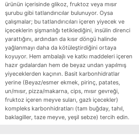
kullanılmaktadır. Bu çerezler vasıtasıyla çeşitli kişisel
ürünün içerisinde glikoz, fruktoz veya mısır
verileriniz işlenmekte olup gerekli olan çerezler bilgi
şurubu gibi tatlandırıcılar bulunuyor. Oysa
toplumu hizmetlerinin sunulması amacıyla
çalışmalar; bu tatlandırıcıları içeren yiyecek ve
kullanılmaktadır. Diğer çerezler, sitemizin daha işlevsel
içeceklerin şişmanlığı tetiklediğini, insülin direnci
kılınması ve kişiselleştirilmesi ve sizlere yönelik
reklam/pazarlama faaliyetlerinin yapılması, amaçlarıyla
yarattığını, ardından da kısır döngü halinde
sınırlı olarak açık rızanız dahilinde kullanılacaktır.
yağlanmayı daha da kötüleştirdiğini ortaya
koyuyor. Hem ambalajlı ve katkı maddeleri içeren
Çerezlere ilişkin tercihlerinizi aşağıda yer alan panel
hazır gıdalardan hem de beyaz undan yapılmış
vasıtasıyla belirleyebilirsiniz. Çerezlere ilişkin detaylı bilgi
yiyeceklerden kaçının. Basit karbonhidratlar
için Ayarlar butonuna tıklayabilir,
Çerez Bilgilendirme
yerine (Beyaz/esmer ekmek, pirinç, patates,
Metnimizi
ziyaret edebilirsiniz.
un/mısır, pizza/makarna, cips, mısır gevreği,
6698 sayılı Kişisel Verilerin Korunması Kanunu uyarınca
fruktoz içeren meyve suları, gazlı içecekler)
hazırlanmış Aydınlatma Metnimizi okumak ve sitemizde
kompleks karbonhidratları (tam buğday, tahıl,
ilgili mevzuata uygun olarak kullanılan çerezlerle ilgili bilgi
baklagiller, taze meyve, yeşil sebze) tercih edin.
almak için lütfen
tıklayınız
.