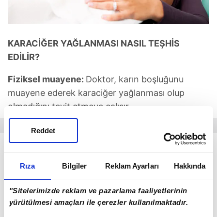
KARACİĞER YAĞLANMASI NASIL TEŞHİS
EDİLİR?
Fiziksel muayene:
Doktor, karın boşluğunu
muayene ederek karaciğer yağlanması olup
olmadığını teyit etmeye çalışır.
Reddet
Kan testi:
Karaciğerdeki bazı enzimlerin yüksek
olup olmadığı kontol edilir. Çünkü bazı enzimlerin
Rıza
Bilgiler
Reklam Ayarları
Hakkında
miktarının fazla olması, karaciğer yağlanması
işareti olabilir.
"Sitelerimizde reklam ve pazarlama faaliyetlerinin
yürütülmesi amaçları ile çerezler kullanılmaktadır.
Ultrason:
Bilgisayarlı tomografi (BT) ya da